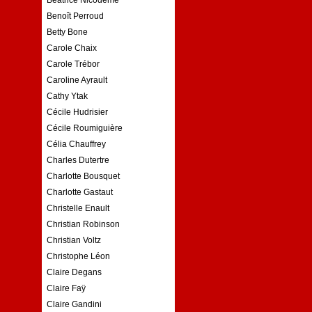
Benoît Perroud
Betty Bone
Carole Chaix
Carole Trébor
Caroline Ayrault
Cathy Ytak
Cécile Hudrisier
Cécile Roumiguière
Célia Chauffrey
Charles Dutertre
Charlotte Bousquet
Charlotte Gastaut
Christelle Enault
Christian Robinson
Christian Voltz
Christophe Léon
Claire Degans
Claire Faÿ
Claire Gandini