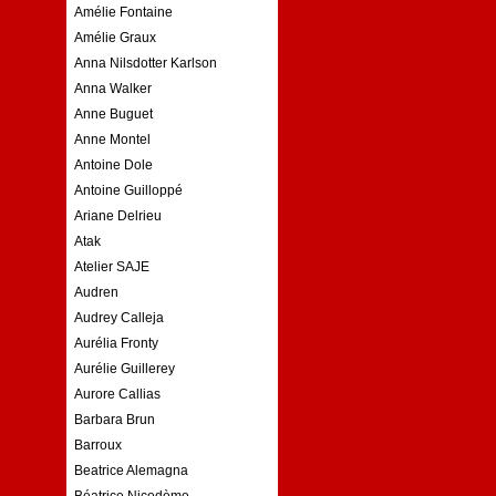
Amélie Fontaine
Amélie Graux
Anna Nilsdotter Karlson
Anna Walker
Anne Buguet
Anne Montel
Antoine Dole
Antoine Guilloppé
Ariane Delrieu
Atak
Atelier SAJE
Audren
Audrey Calleja
Aurélia Fronty
Aurélie Guillerey
Aurore Callias
Barbara Brun
Barroux
Beatrice Alemagna
Béatrice Nicodème