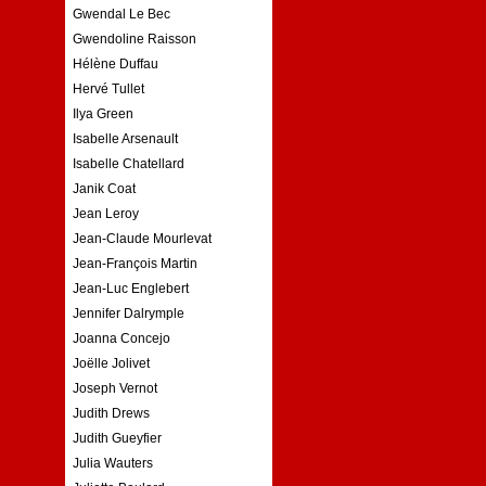
Gwendal Le Bec
Gwendoline Raisson
Hélène Duffau
Hervé Tullet
Ilya Green
Isabelle Arsenault
Isabelle Chatellard
Janik Coat
Jean Leroy
Jean-Claude Mourlevat
Jean-François Martin
Jean-Luc Englebert
Jennifer Dalrymple
Joanna Concejo
Joëlle Jolivet
Joseph Vernot
Judith Drews
Judith Gueyfier
Julia Wauters