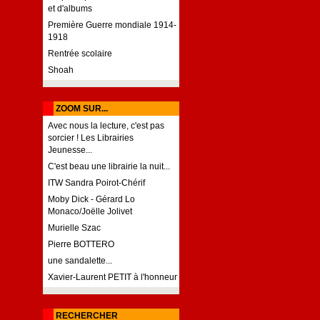
et d'albums
Première Guerre mondiale 1914-
1918
Rentrée scolaire
Shoah
ZOOM SUR...
Avec nous la lecture, c'est pas
sorcier ! Les Librairies
Jeunesse...
C'est beau une librairie la nuit...
ITW Sandra Poirot-Chérif
Moby Dick - Gérard Lo
Monaco/Joëlle Jolivet
Murielle Szac
Pierre BOTTERO
une sandalette...
Xavier-Laurent PETIT à l'honneur
RECHERCHER