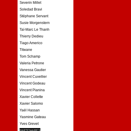
Severin Millet
Soledad Bravi
Stéphane Servant
Susie Morgenstern
Taï-Marc Le Thanh
Thierry Dedieu
Tiago Americo
Titwane
Tom Schamp
Valeria Petrone
Vanessa Gautier
Vincent Cuvellier
Vincent Godeau
Vincent Pianina
Xavier Collette
Xavier Salomo
Yaël Hassan
Yasmine Gateau
Yves Grevet
PARTENAIRES