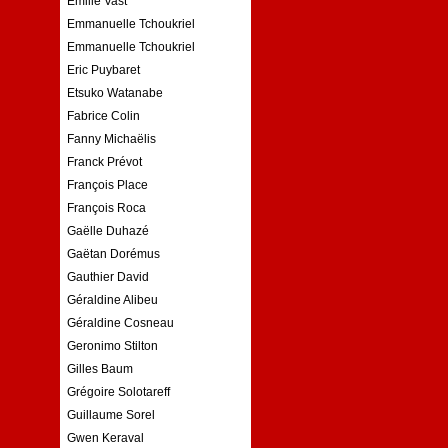
Emilie Vast
Emmanuelle Tchoukriel
Emmanuelle Tchoukriel
Eric Puybaret
Etsuko Watanabe
Fabrice Colin
Fanny Michaëlis
Franck Prévot
François Place
François Roca
Gaëlle Duhazé
Gaëtan Dorémus
Gauthier David
Géraldine Alibeu
Géraldine Cosneau
Geronimo Stilton
Gilles Baum
Grégoire Solotareff
Guillaume Sorel
Gwen Keraval