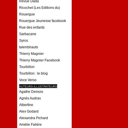
Revue Dada
Ricochet (Les Editions du)
Rouergue
Rouergue Jeunesse facebook
Rue des enfants
Sarbacane
Syros
talentshauts
Thierry Magnier
Thierry Magnier Facebook
Tourbillon
Tourbillon : le blog
Voce Verso
AUTEURS-ILLUSTRATEURS
Agathe Demois
Agnès Audras
Albertine
Alex Godard
Alexandra Pichard
Amélie Falière