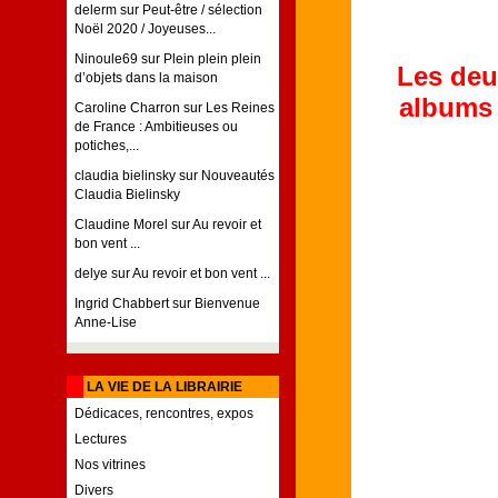
delerm
sur
Peut-être / sélection
Noël 2020 / Joyeuses...
Ninoule69
sur
Plein plein plein
Les deu
d’objets dans la maison
albums 
Caroline Charron
sur
Les Reines
de France : Ambitieuses ou
potiches,...
claudia bielinsky
sur
Nouveautés
Claudia Bielinsky
Claudine Morel
sur
Au revoir et
bon vent ...
delye
sur
Au revoir et bon vent ...
Ingrid Chabbert
sur
Bienvenue
Anne-Lise
LA VIE DE LA LIBRAIRIE
Dédicaces, rencontres, expos
Lectures
Nos vitrines
Divers