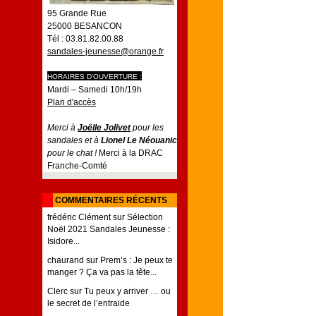
95 Grande Rue
25000 BESANCON
Tél : 03.81.82.00.88
sandales-jeunesse@orange.fr
HORAIRES D'OUVERTURE :
Mardi – Samedi 10h/19h
Plan d'accès
Merci à
Joëlle Jolivet
pour les
sandales et à
Lionel Le Néouanic
pour le chat !
Merci à la DRAC
Franche-Comté
COMMENTAIRES RÉCENTS
frédéric Clément
sur
Sélection
Noël 2021 Sandales Jeunesse :
Isidore...
chaurand
sur
Prem’s : Je peux te
manger ? Ça va pas la tête...
Clerc
sur
Tu peux y arriver … ou
le secret de l’entraide