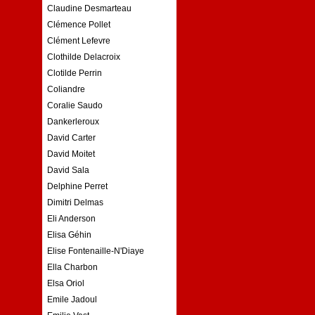
Claudine Desmarteau
Clémence Pollet
Clément Lefevre
Clothilde Delacroix
Clotilde Perrin
Coliandre
Coralie Saudo
Dankerleroux
David Carter
David Moitet
David Sala
Delphine Perret
Dimitri Delmas
Eli Anderson
Elisa Géhin
Elise Fontenaille-N'Diaye
Ella Charbon
Elsa Oriol
Emile Jadoul