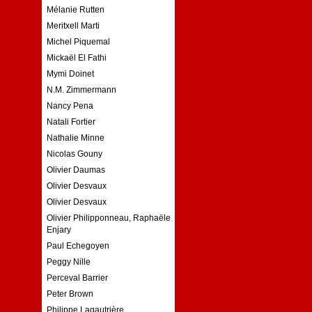
Mélanie Rutten
Meritxell Marti
Michel Piquemal
Mickaël El Fathi
Mymi Doinet
N.M. Zimmermann
Nancy Pena
Natali Fortier
Nathalie Minne
Nicolas Gouny
Olivier Daumas
Olivier Desvaux
Olivier Desvaux
Olivier Philipponneau, Raphaële
Enjary
Paul Echegoyen
Peggy Nille
Perceval Barrier
Peter Brown
Philippe Lagautrière