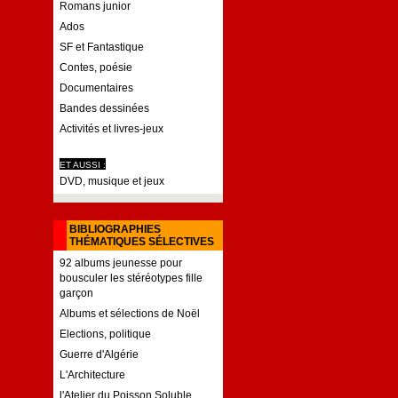
Romans junior
Ados
SF et Fantastique
Contes, poésie
Documentaires
Bandes dessinées
Activités et livres-jeux
ET AUSSI :
DVD, musique et jeux
BIBLIOGRAPHIES
THÉMATIQUES SÉLECTIVES
92 albums jeunesse pour
bousculer les stéréotypes fille
garçon
Albums et sélections de Noël
Elections, politique
Guerre d'Algérie
L'Architecture
l'Atelier du Poisson Soluble