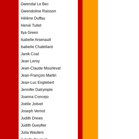
Gwendal Le Bec
Gwendoline Raisson
Hélène Duffau
Hervé Tullet
Ilya Green
Isabelle Arsenault
Isabelle Chatellard
Janik Coat
Jean Leroy
Jean-Claude Mourlevat
Jean-François Martin
Jean-Luc Englebert
Jennifer Dalrymple
Joanna Concejo
Joëlle Jolivet
Joseph Vernot
Judith Drews
Judith Gueyfier
Julia Wauters