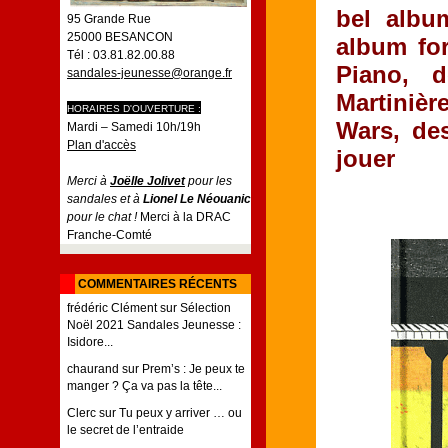
bel albu
95 Grande Rue
25000 BESANCON
album for
Tél : 03.81.82.00.88
Piano, 
sandales-jeunesse@orange.fr
Martinièr
HORAIRES D'OUVERTURE :
Wars, de
Mardi – Samedi 10h/19h
Plan d'accès
jouer
Merci à
Joëlle Jolivet
pour les
sandales et à
Lionel Le Néouanic
pour le chat !
Merci à la DRAC
Franche-Comté
COMMENTAIRES RÉCENTS
frédéric Clément
sur
Sélection
Noël 2021 Sandales Jeunesse :
Isidore...
chaurand
sur
Prem’s : Je peux te
manger ? Ça va pas la tête...
Clerc
sur
Tu peux y arriver … ou
le secret de l’entraide