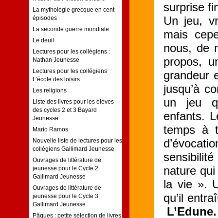
surprise fi
La mythologie grecque en cent
Un jeu, v
épisodes
La seconde guerre mondiale
mais cepe
Le deuil
nous, de n
Lectures pour les collégiens :
propos, u
Nathan Jeunesse
Lectures pour les collégiens
grandeur e
L'école des loisirs
jusqu’à co
Les religions
un jeu q
Liste des livres pour les élèves
des cycles 2 et 3 Bayard
enfants. L
Jeunesse
temps à t
Mario Ramos
d’évocati
Nouvelle liste de lectures pour les
collégiens Gallimard Jeunesse
sensibilit
Ouvrages de littérature de
nature qui
jeunesse pour le Cycle 2
Gallimard Jeunesse
la vie ». 
Ouvrages de littérature de
qu’il entr
jeunesse pour le Cycle 3
Gallimard Jeunesse
L’Edune.
Pâques : petite sélection de livres