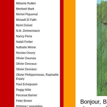
Mélanie Rutten
Meritxell Marti
Michel Piquemal
Mickaël El Fathi
Mymi Doinet
N.M. Zimmermann
Nancy Pena
Natali Fortier
Nathalie Minne
Nicolas Gouny
Olivier Daumas
Olivier Desvaux
Olivier Desvaux
Olivier Philipponneau, Raphaële
Enjary
Paul Echegoyen
Peggy Nille
Perceval Barrier
Bonjour, B
Peter Brown
Philippe Lagautrière