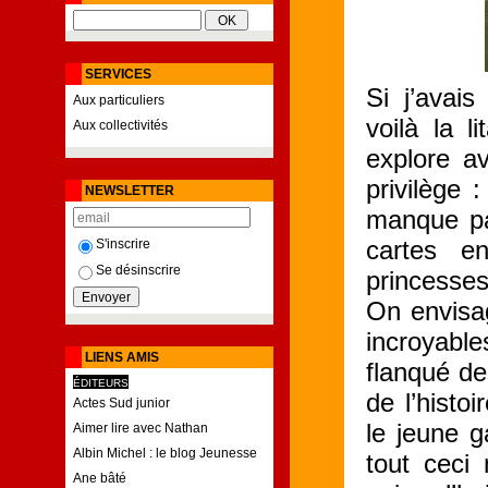
SERVICES
Si j’avai
Aux particuliers
voilà la l
Aux collectivités
explore av
privilège 
NEWSLETTER
manque pa
cartes e
S'inscrire
Se désinscrire
princesse
On envisag
incroyabl
LIENS AMIS
flanqué de
ÉDITEURS
de l’hist
Actes Sud junior
le jeune g
Aimer lire avec Nathan
Albin Michel : le blog Jeunesse
tout ceci
Ane bâté