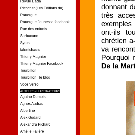
Revue Dada
donnant d
Ricochet (Les Editions du)
très acce
Rouergue
exemples :
Rouergue Jeunesse facebook
Rue des enfants
ont-ils t
Sarbacane
chrétien a
Syros
va rencont
talentshauts
Pourquoi 
Thierry Magnier
Thierry Magnier Facebook
De la Mar
Tourbillon
Tourbillon : le blog
Voce Verso
AUTEURS-ILLUSTRATEURS
Agathe Demois
Agnès Audras
Albertine
Alex Godard
Alexandra Pichard
Amélie Falière