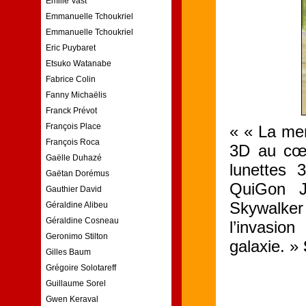
Emilie Vast
Emmanuelle Tchoukriel
Emmanuelle Tchoukriel
Eric Puybaret
Etsuko Watanabe
Fabrice Colin
Fanny Michaëlis
Franck Prévot
François Place
« « La me
François Roca
3D au cœu
Gaëlle Duhazé
lunettes 
Gaëtan Dorémus
QuiGon J
Gauthier David
Skywalker
Géraldine Alibeu
Géraldine Cosneau
l’invasio
Geronimo Stilton
galaxie. »
Gilles Baum
Grégoire Solotareff
Guillaume Sorel
Gwen Keraval