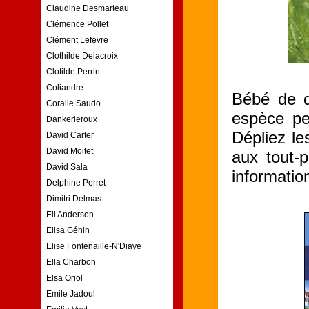
Claudine Desmarteau
Clémence Pollet
Clément Lefevre
Clothilde Delacroix
Clotilde Perrin
Coliandre
Bébé de q
Coralie Saudo
espèce pe
Dankerleroux
Dépliez le
David Carter
David Moitet
aux tout-p
David Sala
informatio
Delphine Perret
Dimitri Delmas
Eli Anderson
Elisa Géhin
Elise Fontenaille-N'Diaye
Ella Charbon
Elsa Oriol
Emile Jadoul