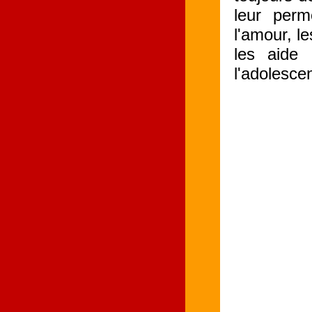
leur per
l'amour, l
les aide
l'adolesce