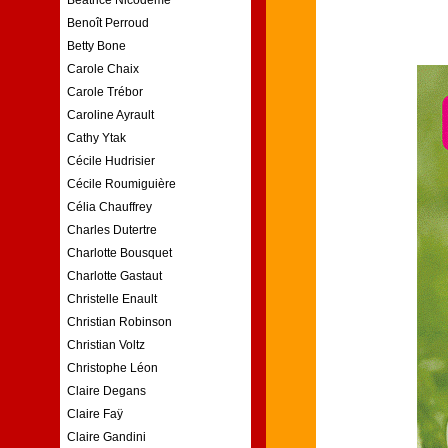
Benoît Perroud
Betty Bone
Carole Chaix
Carole Trébor
Caroline Ayrault
Cathy Ytak
Cécile Hudrisier
Cécile Roumiguière
Célia Chauffrey
Charles Dutertre
Charlotte Bousquet
Charlotte Gastaut
Christelle Enault
Christian Robinson
Christian Voltz
Christophe Léon
Claire Degans
Claire Faÿ
Claire Gandini