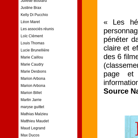
Juliette Boulard
Justine Brax
Kelly Di Pucchio
« Les hé
Léon Maret
personnag
Les associés réunis
Loïc Clément
pénéter da
Louis Thomas
claire et 
Lucie Brunellière
des 6 film
Marie Caillou
(classeme
Marie Caudry
Marie Desbons
page et 
Marion Arbona
informatio
Marion Arbona
Source N
Marion Billet
Martin Jarrie
maryse guittet
Mathias Malzieu
Matthieu Maudet
Maud Legrand
Max Ducos