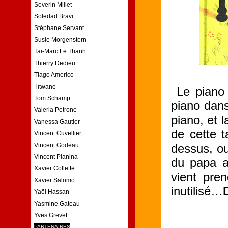
Severin Millet
Soledad Bravi
Stéphane Servant
Susie Morgenstern
Taï-Marc Le Thanh
Thierry Dedieu
Tiago Americo
Titwane
Le piano 
Tom Schamp
piano dans
Valeria Petrone
piano, et 
Vanessa Gautier
de cette t
Vincent Cuvellier
Vincent Godeau
dessus, ou
Vincent Pianina
du papa au
Xavier Collette
vient pre
Xavier Salomo
inutilisé…
Yaël Hassan
Yasmine Gateau
Yves Grevet
PARTENAIRES