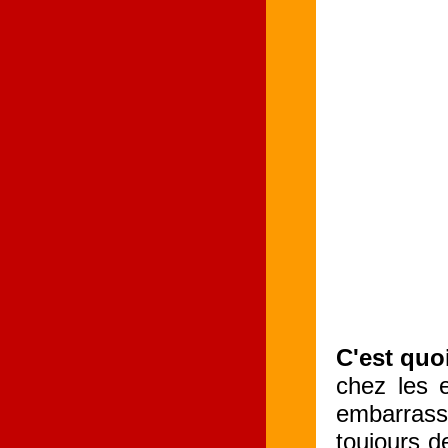
C'est quo
chez les 
embarrass
toujours d