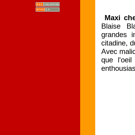
Maxi cher
Blaise Bl
grandes i
citadine, d
Avec malice
que l'oei
enthousia