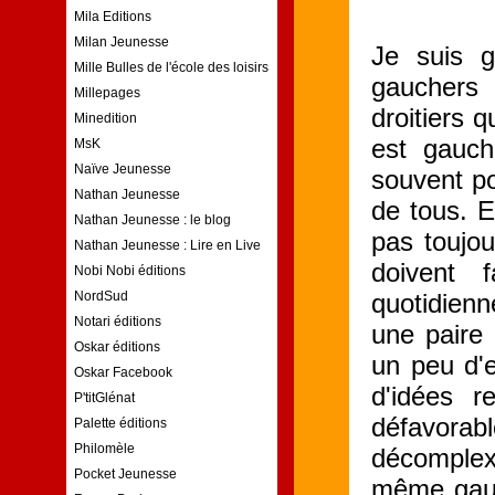
Mila Editions
Milan Jeunesse
Je suis g
Mille Bulles de l'école des loisirs
gauchers 
Millepages
droitiers 
Minedition
est gauch
MsK
Naïve Jeunesse
souvent po
Nathan Jeunesse
de tous. E
Nathan Jeunesse : le blog
pas toujou
Nathan Jeunesse : Lire en Live
doivent 
Nobi Nobi éditions
quotidienn
NordSud
Notari éditions
une paire
Oskar éditions
un peu d'e
Oskar Facebook
d'idées r
P'titGlénat
défavora
Palette éditions
Philomèle
décomplex
Pocket Jeunesse
même gauc