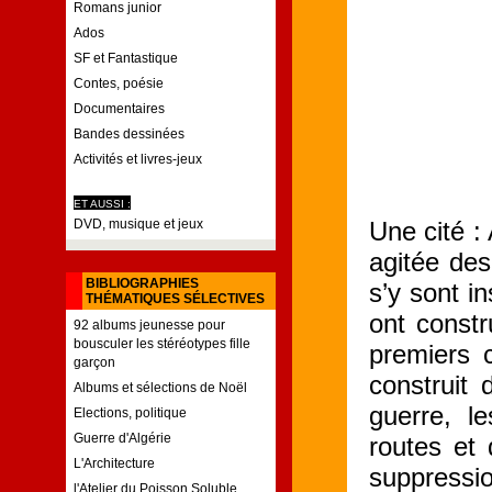
Romans junior
Ados
SF et Fantastique
Contes, poésie
Documentaires
Bandes dessinées
Activités et livres-jeux
ET AUSSI :
DVD, musique et jeux
Une cité 
agitée de
BIBLIOGRAPHIES
s’y sont in
THÉMATIQUES SÉLECTIVES
ont constr
92 albums jeunesse pour
bousculer les stéréotypes fille
premiers c
garçon
construit
Albums et sélections de Noël
guerre, le
Elections, politique
Guerre d'Algérie
routes et 
L'Architecture
suppressi
l'Atelier du Poisson Soluble