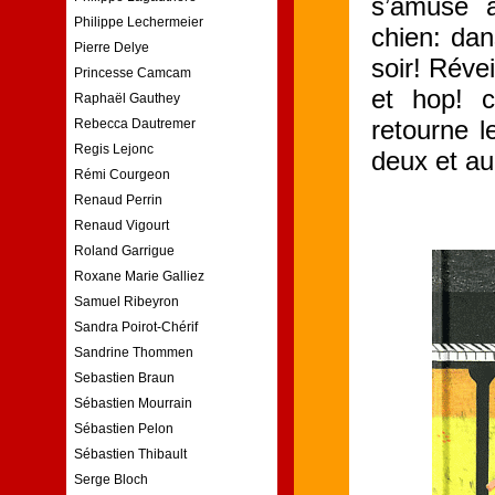
s’amuse à
Philippe Lechermeier
chien: dan
Pierre Delye
soir! Réve
Princesse Camcam
et hop! c
Raphaël Gauthey
retourne l
Rebecca Dautremer
Regis Lejonc
deux et a
Rémi Courgeon
Renaud Perrin
Renaud Vigourt
Roland Garrigue
Roxane Marie Galliez
Samuel Ribeyron
Sandra Poirot-Chérif
Sandrine Thommen
Sebastien Braun
Sébastien Mourrain
Sébastien Pelon
Sébastien Thibault
Serge Bloch