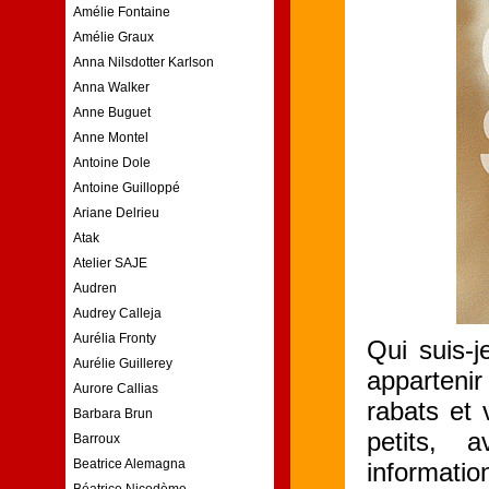
Amélie Fontaine
Amélie Graux
Anna Nilsdotter Karlson
Anna Walker
Anne Buguet
Anne Montel
Antoine Dole
Antoine Guilloppé
Ariane Delrieu
Atak
Atelier SAJE
Audren
Audrey Calleja
Aurélia Fronty
Qui suis-j
Aurélie Guillerey
appartenir
Aurore Callias
rabats et 
Barbara Brun
petits, 
Barroux
Beatrice Alemagna
informatio
Béatrice Nicodème