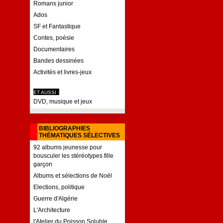
Romans junior
Ados
SF et Fantastique
Contes, poésie
Documentaires
Bandes dessinées
Activités et livres-jeux
ET AUSSI :
DVD, musique et jeux
BIBLIOGRAPHIES
THÉMATIQUES SÉLECTIVES
92 albums jeunesse pour
bousculer les stéréotypes fille
garçon
Albums et sélections de Noël
Elections, politique
Guerre d'Algérie
L'Architecture
l'Atelier du Poisson Soluble