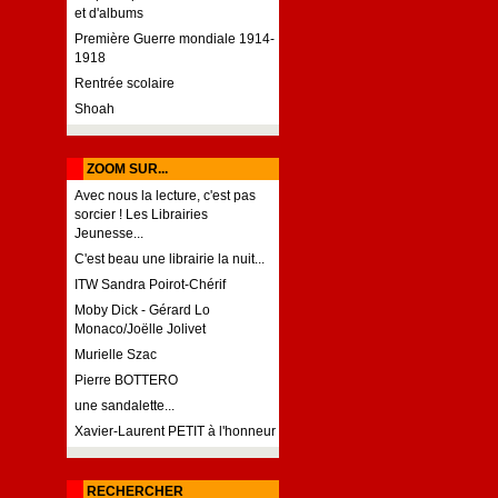
et d'albums
Première Guerre mondiale 1914-
1918
Rentrée scolaire
Shoah
ZOOM SUR...
Avec nous la lecture, c'est pas
sorcier ! Les Librairies
Jeunesse...
C'est beau une librairie la nuit...
ITW Sandra Poirot-Chérif
Moby Dick - Gérard Lo
Monaco/Joëlle Jolivet
Murielle Szac
Pierre BOTTERO
une sandalette...
Xavier-Laurent PETIT à l'honneur
RECHERCHER