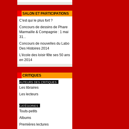
SALON ET PARTICIPATIONS
C'est qui le plus fort ?
Concours de dessins de Phare
Marmaille & Compagnie : 1 mai
31...
Concours de nouvelles du Labo
Des Histoires 2014
L'école des loisir fête ses 50 ans
en 2014
CRITIQUES
AUTEURS DES CRITIQUES :
Les libraires
Les lecteurs
CATÉGORIES :
Touts-petits
Albums
Premières lectures