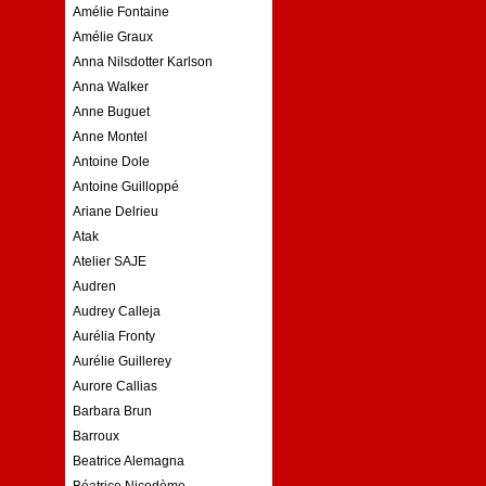
Amélie Fontaine
Amélie Graux
Anna Nilsdotter Karlson
Anna Walker
Anne Buguet
Anne Montel
Antoine Dole
Antoine Guilloppé
Ariane Delrieu
Atak
Atelier SAJE
Audren
Audrey Calleja
Aurélia Fronty
Aurélie Guillerey
Aurore Callias
Barbara Brun
Barroux
Beatrice Alemagna
Béatrice Nicodème