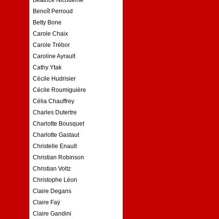
Benoît Perroud
Betty Bone
Carole Chaix
Carole Trébor
Caroline Ayrault
Cathy Ytak
Cécile Hudrisier
Cécile Roumiguière
Célia Chauffrey
Charles Dutertre
Charlotte Bousquet
Charlotte Gastaut
Christelle Enault
Christian Robinson
Christian Voltz
Christophe Léon
Claire Degans
Claire Faÿ
Claire Gandini