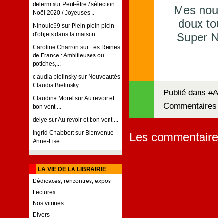
delerm
sur
Peut-être / sélection
Mes noun
Noël 2020 / Joyeuses...
doux tou
Ninoule69
sur
Plein plein plein
Super N
d’objets dans la maison
Caroline Charron
sur
Les Reines
de France : Ambitieuses ou
potiches,...
claudia bielinsky
sur
Nouveautés
Claudia Bielinsky
Publié dans
#A
Claudine Morel
sur
Au revoir et
Commentaires 
bon vent ...
delye
sur
Au revoir et bon vent ...
Ingrid Chabbert
sur
Bienvenue
Les commentaire
Anne-Lise
LA VIE DE LA LIBRAIRIE
Dédicaces, rencontres, expos
Lectures
Nos vitrines
Divers