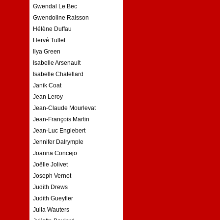
Gwendal Le Bec
Gwendoline Raisson
Hélène Duffau
Hervé Tullet
Ilya Green
Isabelle Arsenault
Isabelle Chatellard
Janik Coat
Jean Leroy
Jean-Claude Mourlevat
Jean-François Martin
Jean-Luc Englebert
Jennifer Dalrymple
Joanna Concejo
Joëlle Jolivet
Joseph Vernot
Judith Drews
Judith Gueyfier
Julia Wauters