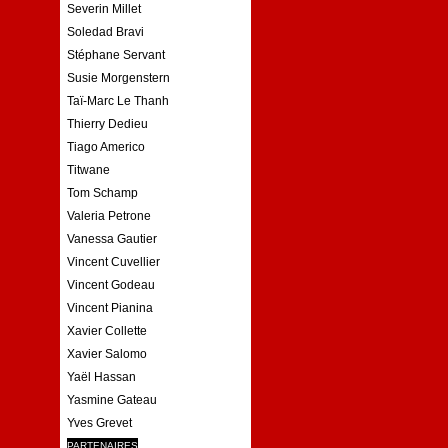
Severin Millet
Soledad Bravi
Stéphane Servant
Susie Morgenstern
Taï-Marc Le Thanh
Thierry Dedieu
Tiago Americo
Titwane
Tom Schamp
Valeria Petrone
Vanessa Gautier
Vincent Cuvellier
Vincent Godeau
Vincent Pianina
Xavier Collette
Xavier Salomo
Yaël Hassan
Yasmine Gateau
Yves Grevet
PARTENAIRES