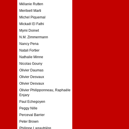
Mélanie Rutten
Meritxell Marti
Michel Piquemal
Mickaël El Fathi
Mymi Doinet
N.M. Zimmermann
Nancy Pena
Natali Fortier
Nathalie Minne
Nicolas Gouny
Olivier Daumas
Olivier Desvaux
Olivier Desvaux
Olivier Philipponneau, Raphaële
Enjary
Paul Echegoyen
Peggy Nille
Perceval Barrier
Peter Brown
Philippe Lagautrière