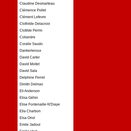
Claudine Desmarteau
Clémence Pollet
Clément Lefevre
Clothilde Delacroix
Clotilde Perrin
Coliandre
Coralie Saudo
Dankerleroux
David Carter
David Moitet
David Sala
Delphine Perret
Dimitri Delmas
Eli Anderson
Elisa Géhin
Elise Fontenaille-N'Diaye
Ella Charbon
Elsa Oriol
Emile Jadoul