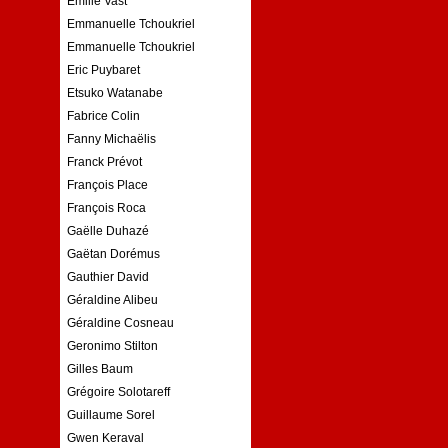
Emilie Vast
Emmanuelle Tchoukriel
Emmanuelle Tchoukriel
Eric Puybaret
Etsuko Watanabe
Fabrice Colin
Fanny Michaëlis
Franck Prévot
François Place
François Roca
Gaëlle Duhazé
Gaëtan Dorémus
Gauthier David
Géraldine Alibeu
Géraldine Cosneau
Geronimo Stilton
Gilles Baum
Grégoire Solotareff
Guillaume Sorel
Gwen Keraval