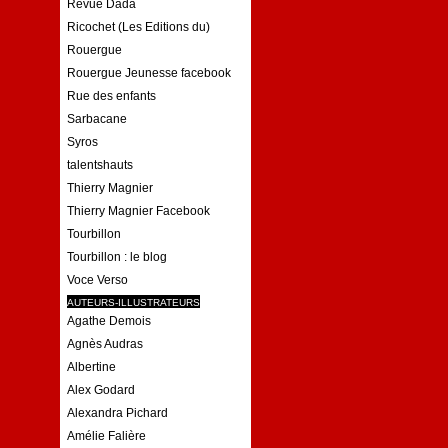
Revue Dada
Ricochet (Les Editions du)
Rouergue
Rouergue Jeunesse facebook
Rue des enfants
Sarbacane
Syros
talentshauts
Thierry Magnier
Thierry Magnier Facebook
Tourbillon
Tourbillon : le blog
Voce Verso
AUTEURS-ILLUSTRATEURS
Agathe Demois
Agnès Audras
Albertine
Alex Godard
Alexandra Pichard
Amélie Falière