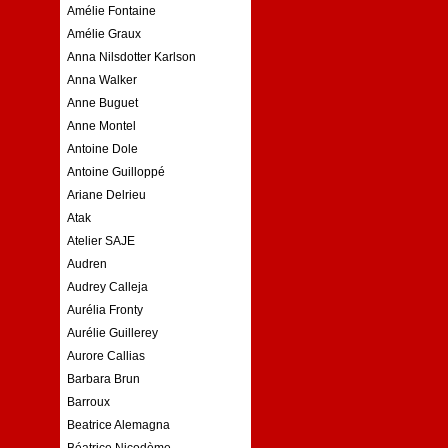
Amélie Fontaine
Amélie Graux
Anna Nilsdotter Karlson
Anna Walker
Anne Buguet
Anne Montel
Antoine Dole
Antoine Guilloppé
Ariane Delrieu
Atak
Atelier SAJE
Audren
Audrey Calleja
Aurélia Fronty
Aurélie Guillerey
Aurore Callias
Barbara Brun
Barroux
Beatrice Alemagna
Béatrice Nicodème