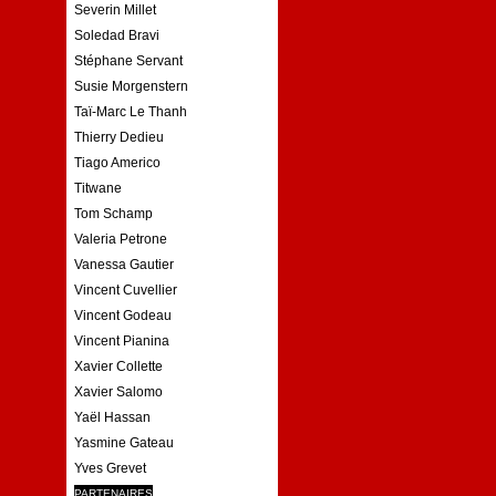
Severin Millet
Soledad Bravi
Stéphane Servant
Susie Morgenstern
Taï-Marc Le Thanh
Thierry Dedieu
Tiago Americo
Titwane
Tom Schamp
Valeria Petrone
Vanessa Gautier
Vincent Cuvellier
Vincent Godeau
Vincent Pianina
Xavier Collette
Xavier Salomo
Yaël Hassan
Yasmine Gateau
Yves Grevet
PARTENAIRES