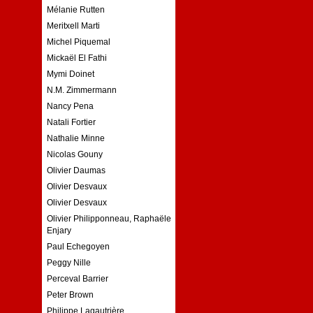
Mélanie Rutten
Meritxell Marti
Michel Piquemal
Mickaël El Fathi
Mymi Doinet
N.M. Zimmermann
Nancy Pena
Natali Fortier
Nathalie Minne
Nicolas Gouny
Olivier Daumas
Olivier Desvaux
Olivier Desvaux
Olivier Philipponneau, Raphaële
Enjary
Paul Echegoyen
Peggy Nille
Perceval Barrier
Peter Brown
Philippe Lagautrière