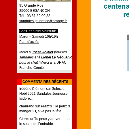
centena
95 Grande Rue
25000 BESANCON
r
Tél : 03.81.82.00.88
sandales-jeunesse@orange.fr
HORAIRES D'OUVERTURE :
Mardi – Samedi 10h/19h
Plan d'accès
Merci à
Joëlle Jolivet
pour les
sandales et à
Lionel Le Néouanic
pour le chat !
Merci à la DRAC
Franche-Comté
COMMENTAIRES RÉCENTS
frédéric Clément
sur
Sélection
Noël 2021 Sandales Jeunesse :
Isidore...
chaurand
sur
Prem’s : Je peux te
manger ? Ça va pas la tête...
Clerc
sur
Tu peux y arriver … ou
le secret de l’entraide