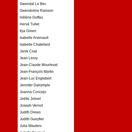
Gwendal Le Bec
Gwendoline Raisson
Hélène Duffau
Hervé Tullet
Ilya Green
Isabelle Arsenault
Isabelle Chatellard
Janik Coat
Jean Leroy
Jean-Claude Mourlevat
Jean-François Martin
Jean-Luc Englebert
Jennifer Dalrymple
Joanna Concejo
Joëlle Jolivet
Joseph Vernot
Judith Drews
Judith Gueyfier
Julia Wauters