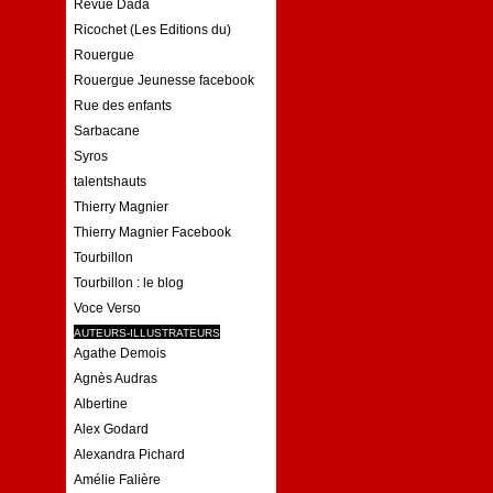
Revue Dada
Ricochet (Les Editions du)
Rouergue
Rouergue Jeunesse facebook
Rue des enfants
Sarbacane
Syros
talentshauts
Thierry Magnier
Thierry Magnier Facebook
Tourbillon
Tourbillon : le blog
Voce Verso
AUTEURS-ILLUSTRATEURS
Agathe Demois
Agnès Audras
Albertine
Alex Godard
Alexandra Pichard
Amélie Falière