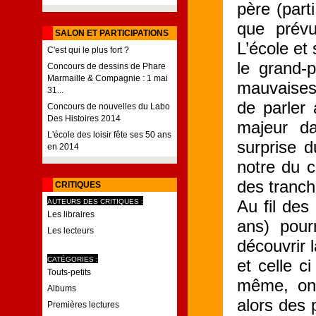
père (part
que prév
SALON ET PARTICIPATIONS
L’école et 
C'est qui le plus fort ?
le grand-
Concours de dessins de Phare
Marmaille & Compagnie : 1 mai
mauvaises
31...
de parler
Concours de nouvelles du Labo
Des Histoires 2014
majeur da
L'école des loisir fête ses 50 ans
surprise d
en 2014
notre du c
des tranc
CRITIQUES
Au fil des
AUTEURS DES CRITIQUES :
Les libraires
ans) pour
Les lecteurs
découvrir l
CATÉGORIES :
et celle c
Touts-petits
même, on 
Albums
alors des 
Premières lectures