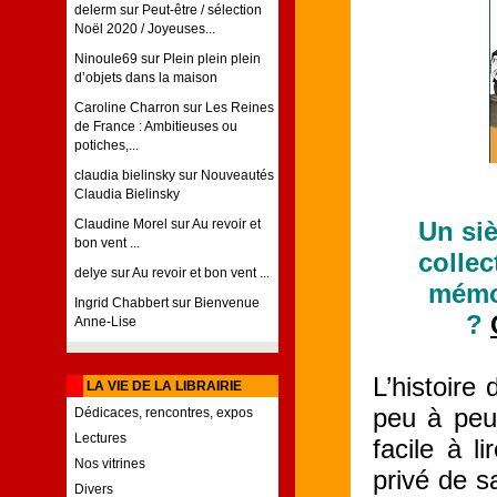
delerm
sur
Peut-être / sélection
Noël 2020 / Joyeuses...
Ninoule69
sur
Plein plein plein
d’objets dans la maison
Caroline Charron
sur
Les Reines
de France : Ambitieuses ou
potiches,...
claudia bielinsky
sur
Nouveautés
Claudia Bielinsky
Un siè
Claudine Morel
sur
Au revoir et
bon vent ...
collec
delye
sur
Au revoir et bon vent ...
mémoi
Ingrid Chabbert
sur
Bienvenue
?
Anne-Lise
L’histoire
LA VIE DE LA LIBRAIRIE
peu à peu,
Dédicaces, rencontres, expos
Lectures
facile à l
Nos vitrines
privé de sa
Divers