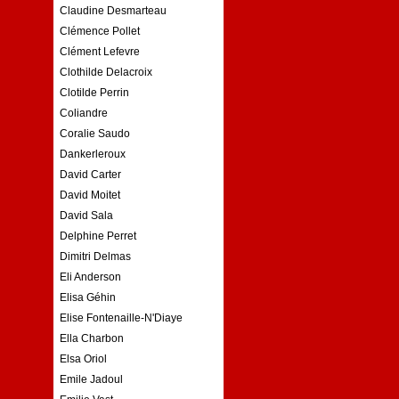
Claudine Desmarteau
Clémence Pollet
Clément Lefevre
Clothilde Delacroix
Clotilde Perrin
Coliandre
Coralie Saudo
Dankerleroux
David Carter
David Moitet
David Sala
Delphine Perret
Dimitri Delmas
Eli Anderson
Elisa Géhin
Elise Fontenaille-N'Diaye
Ella Charbon
Elsa Oriol
Emile Jadoul