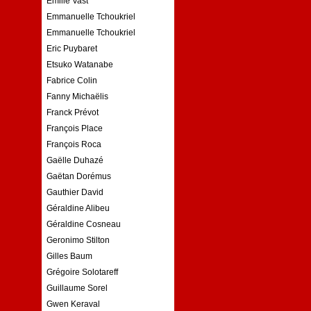
Emilie Vast
Emmanuelle Tchoukriel
Emmanuelle Tchoukriel
Eric Puybaret
Etsuko Watanabe
Fabrice Colin
Fanny Michaëlis
Franck Prévot
François Place
François Roca
Gaëlle Duhazé
Gaëtan Dorémus
Gauthier David
Géraldine Alibeu
Géraldine Cosneau
Geronimo Stilton
Gilles Baum
Grégoire Solotareff
Guillaume Sorel
Gwen Keraval