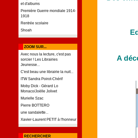
et d'albums
Première Guerre mondiale 1914-
1918
Rentrée scolaire
Shoah
Ed
ZOOM SUR...
Avec nous la lecture, c'est pas
A déco
sorcier ! Les Librairies
Jeunesse...
C'est beau une librairie la nuit...
ITW Sandra Poirot-Chérif
Moby Dick - Gérard Lo
Monaco/Joëlle Jolivet
Murielle Szac
Pierre BOTTERO
une sandalette...
Xavier-Laurent PETIT à l'honneur
RECHERCHER