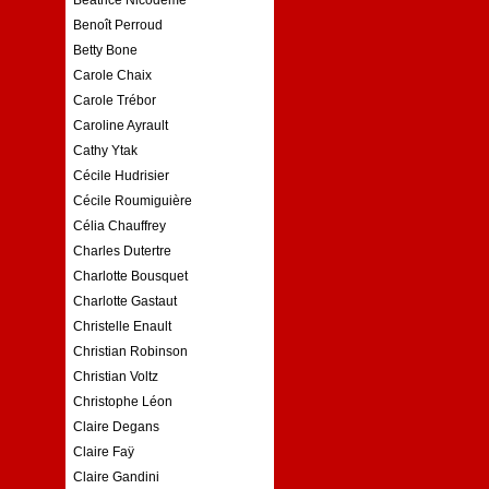
Benoît Perroud
Betty Bone
Carole Chaix
Carole Trébor
Caroline Ayrault
Cathy Ytak
Cécile Hudrisier
Cécile Roumiguière
Célia Chauffrey
Charles Dutertre
Charlotte Bousquet
Charlotte Gastaut
Christelle Enault
Christian Robinson
Christian Voltz
Christophe Léon
Claire Degans
Claire Faÿ
Claire Gandini