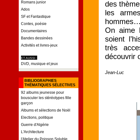
des thème
Romans junior
Ados
les arme
SF et Fantastique
hommes
Contes, poésie
On aime le
Documentaires
soient l’h
Bandes dessinées
Activités et livres-jeux
très acce
découvrir 
ET AUSSI :
DVD, musique et jeux
Jean-Luc
BIBLIOGRAPHIES
THÉMATIQUES SÉLECTIVES
92 albums jeunesse pour
bousculer les stéréotypes fille
garçon
Albums et sélections de Noël
Elections, politique
Guerre d'Algérie
L'Architecture
l'Atelier du Poisson Soluble