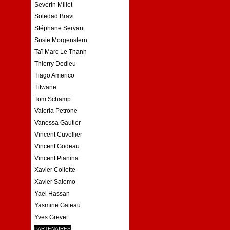
Severin Millet
Soledad Bravi
Stéphane Servant
Susie Morgenstern
Taï-Marc Le Thanh
Thierry Dedieu
Tiago Americo
Titwane
Tom Schamp
Valeria Petrone
Vanessa Gautier
Vincent Cuvellier
Vincent Godeau
Vincent Pianina
Xavier Collette
Xavier Salomo
Yaël Hassan
Yasmine Gateau
Yves Grevet
PARTENAIRES