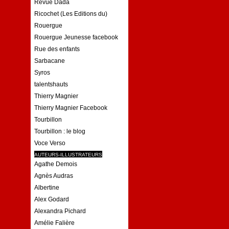
Revue Dada
Ricochet (Les Editions du)
Rouergue
Rouergue Jeunesse facebook
Rue des enfants
Sarbacane
Syros
talentshauts
Thierry Magnier
Thierry Magnier Facebook
Tourbillon
Tourbillon : le blog
Voce Verso
AUTEURS-ILLUSTRATEURS
Agathe Demois
Agnès Audras
Albertine
Alex Godard
Alexandra Pichard
Amélie Falière