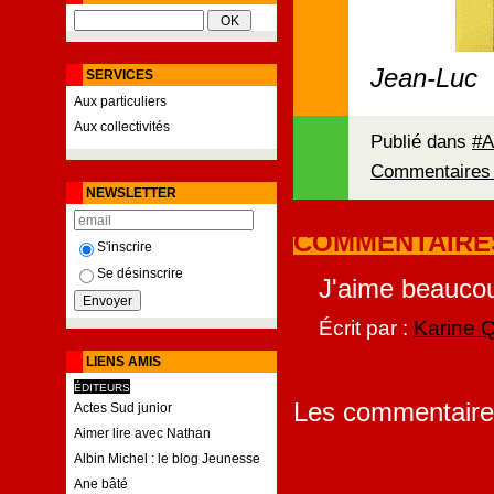
Jean-Luc
SERVICES
Aux particuliers
Aux collectivités
Publié dans
#A
Commentaires 
NEWSLETTER
COMMENTAIRE
S'inscrire
Se désinscrire
J'aime beaucou
Écrit par :
Karine 
LIENS AMIS
ÉDITEURS
Les commentaire
Actes Sud junior
Aimer lire avec Nathan
Albin Michel : le blog Jeunesse
Ane bâté