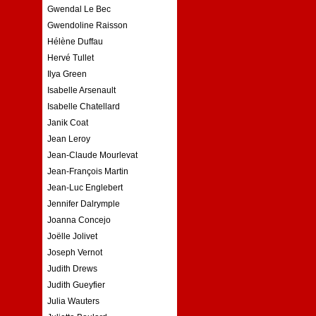
Gwendal Le Bec
Gwendoline Raisson
Hélène Duffau
Hervé Tullet
Ilya Green
Isabelle Arsenault
Isabelle Chatellard
Janik Coat
Jean Leroy
Jean-Claude Mourlevat
Jean-François Martin
Jean-Luc Englebert
Jennifer Dalrymple
Joanna Concejo
Joëlle Jolivet
Joseph Vernot
Judith Drews
Judith Gueyfier
Julia Wauters