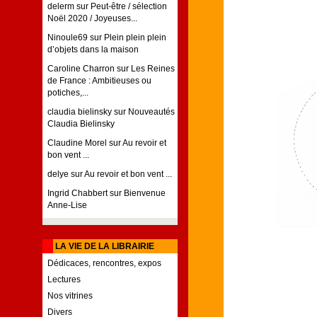
delerm
sur
Peut-être / sélection
Noël 2020 / Joyeuses...
Ninoule69
sur
Plein plein plein
d’objets dans la maison
Caroline Charron
sur
Les Reines
de France : Ambitieuses ou
potiches,...
claudia bielinsky
sur
Nouveautés
Claudia Bielinsky
Claudine Morel
sur
Au revoir et
bon vent ...
delye
sur
Au revoir et bon vent ...
Ingrid Chabbert
sur
Bienvenue
Anne-Lise
LA VIE DE LA LIBRAIRIE
Dédicaces, rencontres, expos
Lectures
Nos vitrines
Divers