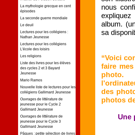
nous conf
La mythologie grecque en cent
épisodes
expliquez
La seconde guerre mondiale
album. (un
Le deuil
sa disponib
Lectures pour les collégiens :
Nathan Jeunesse
Lectures pour les collégiens
L'école des loisirs
“Voici co
Les religions
Liste des livres pour les élèves
faire mes
des cycles 2 et 3 Bayard
photo. 
Jeunesse
Mario Ramos
l'ordinat
Nouvelle liste de lectures pour les
des photo
collégiens Gallimard Jeunesse
photos d
Ouvrages de littérature de
jeunesse pour le Cycle 2
Gallimard Jeunesse
Une 
Ouvrages de littérature de
jeunesse pour le Cycle 3
Gallimard Jeunesse
Pâques : petite sélection de livres