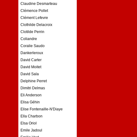
Claudine Desmarteau
Clémence Pollet
Clément Lefevre
Clothilde Delacroix
Clotilde Perrin
Coliandre
Coralie Saudo
Dankerleroux
David Carter
David Moitet
David Sala
Delphine Perret
Dimitri Delmas
Eli Anderson
Elisa Géhin
Elise Fontenaille-N'Diaye
Ella Charbon
Elsa Oriol
Emile Jadoul