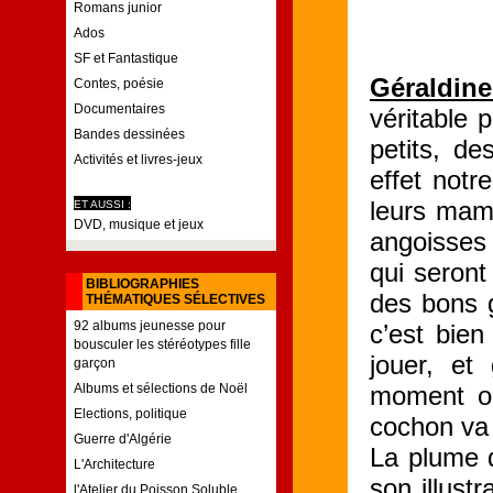
Romans junior
Ados
SF et Fantastique
Géraldine
Contes, poésie
Documentaires
véritable p
Bandes dessinées
petits, de
Activités et livres-jeux
effet notr
leurs mama
ET AUSSI :
DVD, musique et jeux
angoisses
qui seront
BIBLIOGRAPHIES
des bons g
THÉMATIQUES SÉLECTIVES
92 albums jeunesse pour
c’est bien
bousculer les stéréotypes fille
jouer, et
garçon
Albums et sélections de Noël
moment ou
Elections, politique
cochon va 
Guerre d'Algérie
La plume
L'Architecture
son illustr
l'Atelier du Poisson Soluble