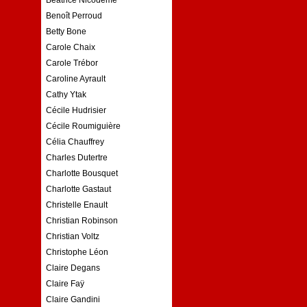
Benoît Perroud
Betty Bone
Carole Chaix
Carole Trébor
Caroline Ayrault
Cathy Ytak
Cécile Hudrisier
Cécile Roumiguière
Célia Chauffrey
Charles Dutertre
Charlotte Bousquet
Charlotte Gastaut
Christelle Enault
Christian Robinson
Christian Voltz
Christophe Léon
Claire Degans
Claire Faÿ
Claire Gandini