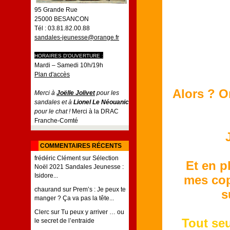
95 Grande Rue
25000 BESANCON
Tél : 03.81.82.00.88
sandales-jeunesse@orange.fr
HORAIRES D'OUVERTURE :
Mardi – Samedi 10h/19h
Plan d'accès
Alors ? On
Merci à
Joëlle Jolivet
pour les
sandales et à
Lionel Le Néouanic
pour le chat !
Merci à la DRAC
Franche-Comté
COMMENTAIRES RÉCENTS
frédéric Clément
sur
Sélection
Et en p
Noël 2021 Sandales Jeunesse :
Isidore...
mes copa
chaurand
sur
Prem’s : Je peux te
s
manger ? Ça va pas la tête...
Clerc
sur
Tu peux y arriver … ou
Tout seu
le secret de l’entraide