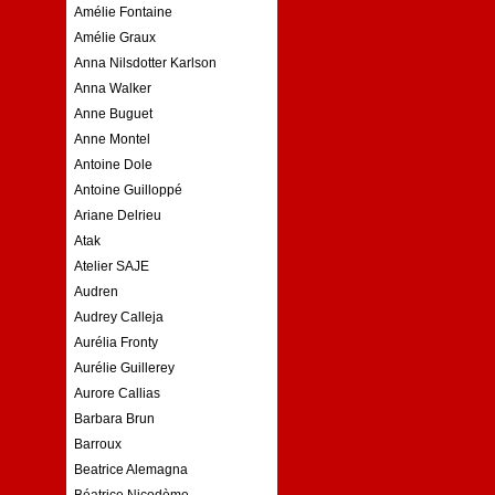
Amélie Fontaine
Amélie Graux
Anna Nilsdotter Karlson
Anna Walker
Anne Buguet
Anne Montel
Antoine Dole
Antoine Guilloppé
Ariane Delrieu
Atak
Atelier SAJE
Audren
Audrey Calleja
Aurélia Fronty
Aurélie Guillerey
Aurore Callias
Barbara Brun
Barroux
Beatrice Alemagna
Béatrice Nicodème