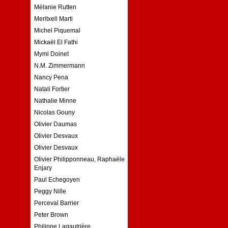
Mélanie Rutten
Meritxell Marti
Michel Piquemal
Mickaël El Fathi
Mymi Doinet
N.M. Zimmermann
Nancy Pena
Natali Fortier
Nathalie Minne
Nicolas Gouny
Olivier Daumas
Olivier Desvaux
Olivier Desvaux
Olivier Philipponneau, Raphaële
Enjary
Paul Echegoyen
Peggy Nille
Perceval Barrier
Peter Brown
Philippe Lagautrière