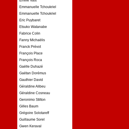
Emilie Vast
Emmanuelle Tchoukriel
Emmanuelle Tchoukriel
Eric Puybaret
Etsuko Watanabe
Fabrice Colin
Fanny Michaëlis
Franck Prévot
François Place
François Roca
Gaëlle Duhazé
Gaëtan Dorémus
Gauthier David
Géraldine Alibeu
Géraldine Cosneau
Geronimo Stilton
Gilles Baum
Grégoire Solotareff
Guillaume Sorel
Gwen Keraval