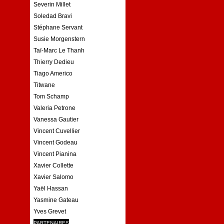
Severin Millet
Soledad Bravi
Stéphane Servant
Susie Morgenstern
Taï-Marc Le Thanh
Thierry Dedieu
Tiago Americo
Titwane
Tom Schamp
Valeria Petrone
Vanessa Gautier
Vincent Cuvellier
Vincent Godeau
Vincent Pianina
Xavier Collette
Xavier Salomo
Yaël Hassan
Yasmine Gateau
Yves Grevet
PARTENAIRES