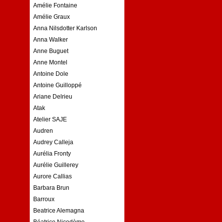
Amélie Fontaine
Amélie Graux
Anna Nilsdotter Karlson
Anna Walker
Anne Buguet
Anne Montel
Antoine Dole
Antoine Guilloppé
Ariane Delrieu
Atak
Atelier SAJE
Audren
Audrey Calleja
Aurélia Fronty
Aurélie Guillerey
Aurore Callias
Barbara Brun
Barroux
Beatrice Alemagna
Béatrice Nicodème