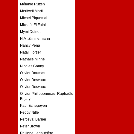
Mélanie Rutten
Meritxell Marti
Michel Piquemal
Mickaël El Fathi
Mymi Doinet
N.M. Zimmermann
Nancy Pena
Natali Fortier
Nathalie Minne
Nicolas Gouny
Olivier Daumas
Olivier Desvaux
Olivier Desvaux
Olivier Philipponneau, Raphaële
Enjary
Paul Echegoyen
Peggy Nille
Perceval Barrier
Peter Brown
Philippe Lagautrière