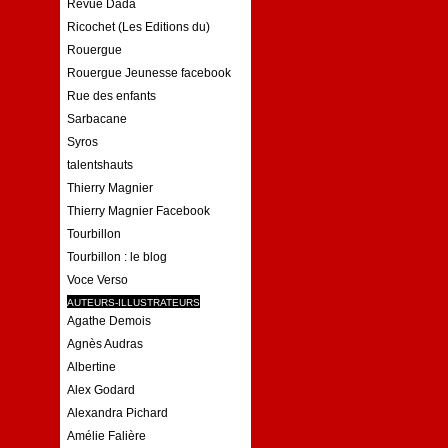
Revue Dada
Ricochet (Les Editions du)
Rouergue
Rouergue Jeunesse facebook
Rue des enfants
Sarbacane
Syros
talentshauts
Thierry Magnier
Thierry Magnier Facebook
Tourbillon
Tourbillon : le blog
Voce Verso
AUTEURS-ILLUSTRATEURS
Agathe Demois
Agnès Audras
Albertine
Alex Godard
Alexandra Pichard
Amélie Falière