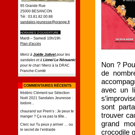
95 Grande Rue
25000 BESANCON
Tél : 03.81.82.00.88
sandales-jeunesse@orange.fr
HORAIRES D'OUVERTURE :
Mardi – Samedi 10h/19h
Plan d'accès
Merci à
Joëlle Jolivet
pour les
sandales et à
Lionel Le Néouanic
Non ? Pour
pour le chat !
Merci à la DRAC
Franche-Comté
de nombre
accompagn
COMMENTAIRES RÉCENTS
avec un l
frédéric Clément
sur
Sélection
s’improvis
Noël 2021 Sandales Jeunesse :
Isidore...
sont part
chaurand
sur
Prem’s : Je peux te
trouver ca
manger ? Ça va pas la tête...
grand mom
Clerc
sur
Tu peux y arriver … ou
le secret de l’entraide
crocodile 