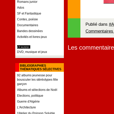
Romans junior
Ados
SF et Fantastique
Contes, poésie
Publié dans
#A
Documentaires
Commentaires 
Bandes dessinées
Activités et livres-jeux
Les commentaire
ET AUSSI :
DVD, musique et jeux
BIBLIOGRAPHIES
THÉMATIQUES SÉLECTIVES
92 albums jeunesse pour
bousculer les stéréotypes fille
garçon
Albums et sélections de Noël
Elections, politique
Guerre d'Algérie
L'Architecture
l'Atelier du Poisson Soluble