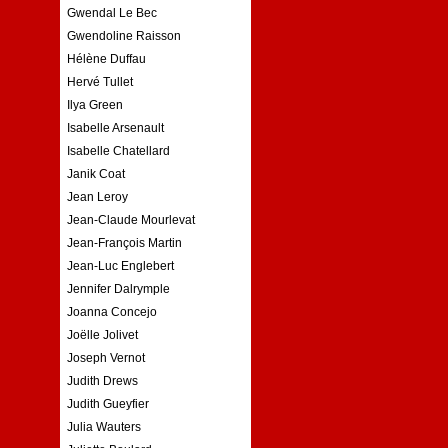
Gwendal Le Bec
Gwendoline Raisson
Hélène Duffau
Hervé Tullet
Ilya Green
Isabelle Arsenault
Isabelle Chatellard
Janik Coat
Jean Leroy
Jean-Claude Mourlevat
Jean-François Martin
Jean-Luc Englebert
Jennifer Dalrymple
Joanna Concejo
Joëlle Jolivet
Joseph Vernot
Judith Drews
Judith Gueyfier
Julia Wauters