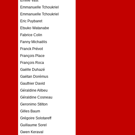
Emilie Vast
Emmanuelle Tchoukriel
Emmanuelle Tchoukriel
Eric Puybaret
Etsuko Watanabe
Fabrice Colin
Fanny Michaëlis
Franck Prévot
François Place
François Roca
Gaëlle Duhazé
Gaëtan Dorémus
Gauthier David
Géraldine Alibeu
Géraldine Cosneau
Geronimo Stilton
Gilles Baum
Grégoire Solotareff
Guillaume Sorel
Gwen Keraval