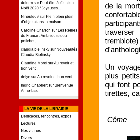
delerm
sur
Peut-être / sélection
de la mor
Noël 2020 / Joyeuses...
confortabl
Ninoule69
sur
Plein plein plein
participa
d’objets dans la maison
traverse
Caroline Charron
sur
Les Reines
de France : Ambitieuses ou
tremblote
potiches,...
d’antholog
claudia bielinsky
sur
Nouveautés
Claudia Bielinsky
Claudine Morel
sur
Au revoir et
Un voyage 
bon vent ...
plus petit
delye
sur
Au revoir et bon vent ...
qui font p
Ingrid Chabbert
sur
Bienvenue
Anne-Lise
tirettes, c
LA VIE DE LA LIBRAIRIE
Dédicaces, rencontres, expos
Côme
Lectures
Nos vitrines
Divers