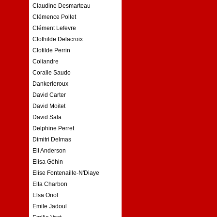
Claudine Desmarteau
Clémence Pollet
Clément Lefevre
Clothilde Delacroix
Clotilde Perrin
Coliandre
Coralie Saudo
Dankerleroux
David Carter
David Moitet
David Sala
Delphine Perret
Dimitri Delmas
Eli Anderson
Elisa Géhin
Elise Fontenaille-N'Diaye
Ella Charbon
Elsa Oriol
Emile Jadoul