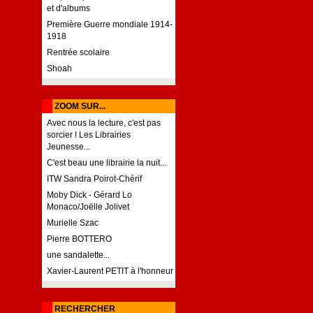
et d'albums
Première Guerre mondiale 1914-
1918
Rentrée scolaire
Shoah
ZOOM SUR...
Avec nous la lecture, c'est pas
sorcier ! Les Librairies
Jeunesse...
C'est beau une librairie la nuit...
ITW Sandra Poirot-Chérif
Moby Dick - Gérard Lo
Monaco/Joëlle Jolivet
Murielle Szac
Pierre BOTTERO
une sandalette...
Xavier-Laurent PETIT à l'honneur
RECHERCHER