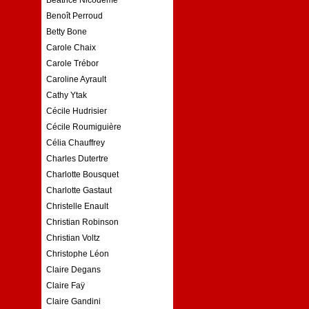
Benoît Perroud
Betty Bone
Carole Chaix
Carole Trébor
Caroline Ayrault
Cathy Ytak
Cécile Hudrisier
Cécile Roumiguière
Célia Chauffrey
Charles Dutertre
Charlotte Bousquet
Charlotte Gastaut
Christelle Enault
Christian Robinson
Christian Voltz
Christophe Léon
Claire Degans
Claire Faÿ
Claire Gandini