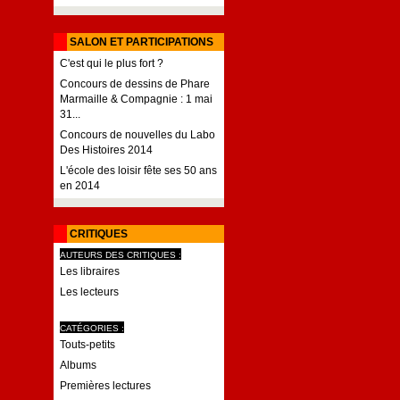
SALON ET PARTICIPATIONS
C'est qui le plus fort ?
Concours de dessins de Phare
Marmaille & Compagnie : 1 mai
31...
Concours de nouvelles du Labo
Des Histoires 2014
L'école des loisir fête ses 50 ans
en 2014
CRITIQUES
AUTEURS DES CRITIQUES :
Les libraires
Les lecteurs
CATÉGORIES :
Touts-petits
Albums
Premières lectures