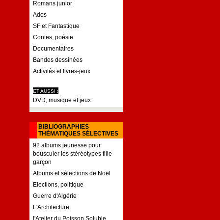
Romans junior
Ados
SF et Fantastique
Contes, poésie
Documentaires
Bandes dessinées
Activités et livres-jeux
ET AUSSI :
DVD, musique et jeux
BIBLIOGRAPHIES
THÉMATIQUES SÉLECTIVES
92 albums jeunesse pour
bousculer les stéréotypes fille
garçon
Albums et sélections de Noël
Elections, politique
Guerre d'Algérie
L'Architecture
l'Atelier du Poisson Soluble