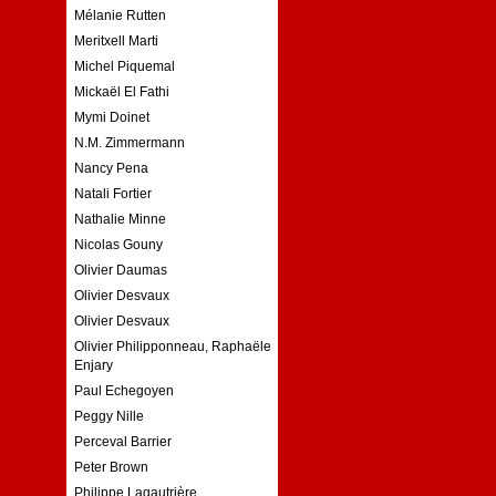
Mélanie Rutten
Meritxell Marti
Michel Piquemal
Mickaël El Fathi
Mymi Doinet
N.M. Zimmermann
Nancy Pena
Natali Fortier
Nathalie Minne
Nicolas Gouny
Olivier Daumas
Olivier Desvaux
Olivier Desvaux
Olivier Philipponneau, Raphaële
Enjary
Paul Echegoyen
Peggy Nille
Perceval Barrier
Peter Brown
Philippe Lagautrière