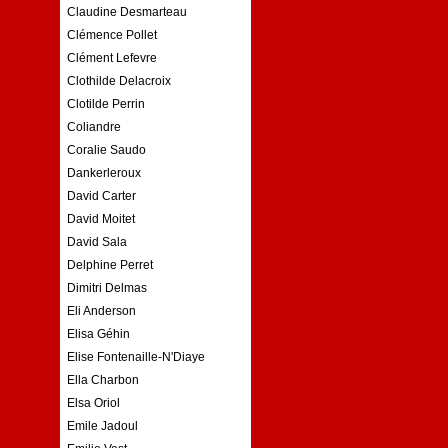
Claudine Desmarteau
Clémence Pollet
Clément Lefevre
Clothilde Delacroix
Clotilde Perrin
Coliandre
Coralie Saudo
Dankerleroux
David Carter
David Moitet
David Sala
Delphine Perret
Dimitri Delmas
Eli Anderson
Elisa Géhin
Elise Fontenaille-N'Diaye
Ella Charbon
Elsa Oriol
Emile Jadoul