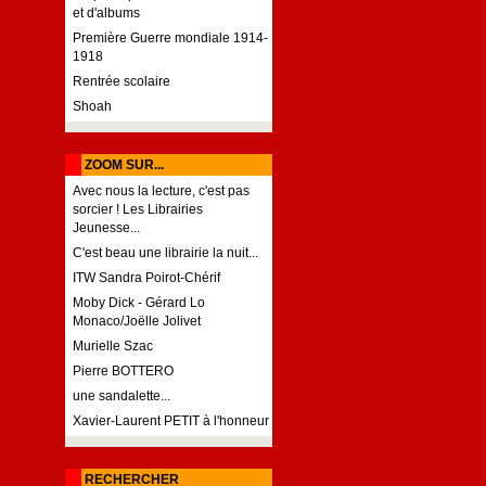
et d'albums
Première Guerre mondiale 1914-
1918
Rentrée scolaire
Shoah
ZOOM SUR...
Avec nous la lecture, c'est pas
sorcier ! Les Librairies
Jeunesse...
C'est beau une librairie la nuit...
ITW Sandra Poirot-Chérif
Moby Dick - Gérard Lo
Monaco/Joëlle Jolivet
Murielle Szac
Pierre BOTTERO
une sandalette...
Xavier-Laurent PETIT à l'honneur
RECHERCHER