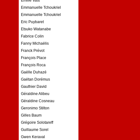
Emilie Vast
Emmanuelle Tchoukriel
Emmanuelle Tchoukriel
Eric Puybaret
Etsuko Watanabe
Fabrice Colin
Fanny Michaëlis
Franck Prévot
François Place
François Roca
Gaëlle Duhazé
Gaëtan Dorémus
Gauthier David
Géraldine Alibeu
Géraldine Cosneau
Geronimo Stilton
Gilles Baum
Grégoire Solotareff
Guillaume Sorel
Gwen Keraval