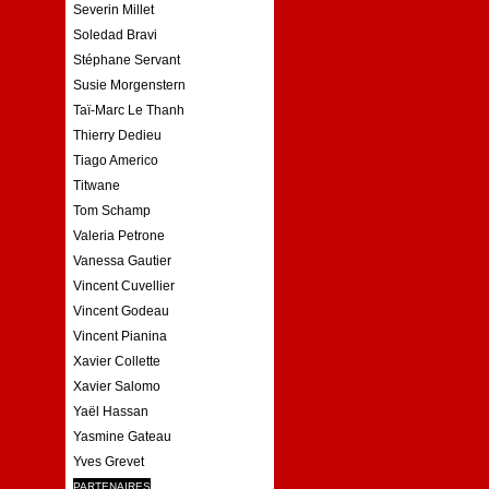
Severin Millet
Soledad Bravi
Stéphane Servant
Susie Morgenstern
Taï-Marc Le Thanh
Thierry Dedieu
Tiago Americo
Titwane
Tom Schamp
Valeria Petrone
Vanessa Gautier
Vincent Cuvellier
Vincent Godeau
Vincent Pianina
Xavier Collette
Xavier Salomo
Yaël Hassan
Yasmine Gateau
Yves Grevet
PARTENAIRES