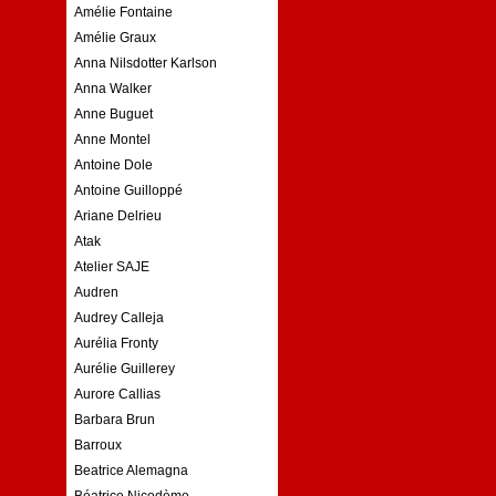
Amélie Fontaine
Amélie Graux
Anna Nilsdotter Karlson
Anna Walker
Anne Buguet
Anne Montel
Antoine Dole
Antoine Guilloppé
Ariane Delrieu
Atak
Atelier SAJE
Audren
Audrey Calleja
Aurélia Fronty
Aurélie Guillerey
Aurore Callias
Barbara Brun
Barroux
Beatrice Alemagna
Béatrice Nicodème