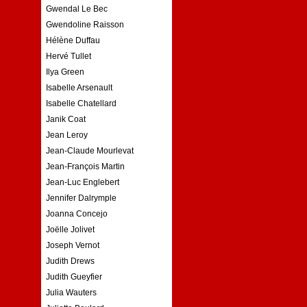
Gwendal Le Bec
Gwendoline Raisson
Hélène Duffau
Hervé Tullet
Ilya Green
Isabelle Arsenault
Isabelle Chatellard
Janik Coat
Jean Leroy
Jean-Claude Mourlevat
Jean-François Martin
Jean-Luc Englebert
Jennifer Dalrymple
Joanna Concejo
Joëlle Jolivet
Joseph Vernot
Judith Drews
Judith Gueyfier
Julia Wauters