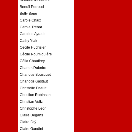
Benoît Perroud
Betty Bone
Carole Chaix
Carole Trébor
Caroline Ayrault
Cathy Ytak
Cécile Hudrisier
Cécile Roumiguière
Célia Chauffrey
Charles Dutertre
Charlotte Bousquet
Charlotte Gastaut
Christelle Enault
Christian Robinson
Christian Voltz
Christophe Léon
Claire Degans
Claire Faÿ
Claire Gandini