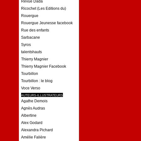
Revue Dada
Ricochet (Les Editions du)
Rouergue
Rouergue Jeunesse facebook
Rue des enfants
Sarbacane
Syros
talentshauts
Thierry Magnier
Thierry Magnier Facebook
Tourbillon
Tourbillon : le blog
Voce Verso
AUTEURS-ILLUSTRATEURS
Agathe Demois
Agnès Audras
Albertine
Alex Godard
Alexandra Pichard
Amélie Falière