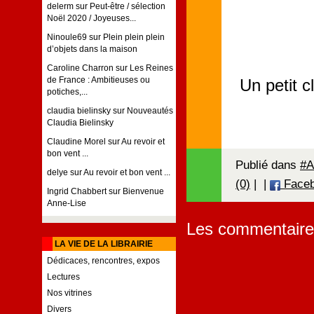
delerm
sur
Peut-être / sélection
Noël 2020 / Joyeuses...
Ninoule69
sur
Plein plein plein
d’objets dans la maison
Caroline Charron
sur
Les Reines
de France : Ambitieuses ou
Un petit c
potiches,...
claudia bielinsky
sur
Nouveautés
Claudia Bielinsky
Claudine Morel
sur
Au revoir et
bon vent ...
Publié dans
#A
delye
sur
Au revoir et bon vent ...
(0)
|
|
Face
Ingrid Chabbert
sur
Bienvenue
Anne-Lise
Les commentaire
LA VIE DE LA LIBRAIRIE
Dédicaces, rencontres, expos
Lectures
Nos vitrines
Divers