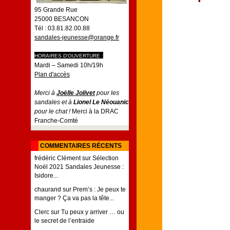
95 Grande Rue
25000 BESANCON
Tél : 03.81.82.00.88
sandales-jeunesse@orange.fr
HORAIRES D'OUVERTURE :
Mardi – Samedi 10h/19h
Plan d'accès
Merci à
Joëlle Jolivet
pour les
sandales et à
Lionel Le Néouanic
pour le chat !
Merci à la DRAC
Franche-Comté
COMMENTAIRES RÉCENTS
frédéric Clément
sur
Sélection
Noël 2021 Sandales Jeunesse :
Isidore...
chaurand
sur
Prem’s : Je peux te
manger ? Ça va pas la tête...
Clerc
sur
Tu peux y arriver … ou
le secret de l’entraide