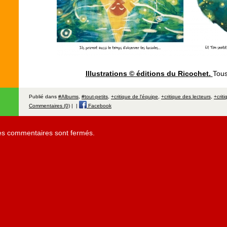
Illustrations © éditions du Ricochet.
Tous
Publié dans
#Albums
,
#tout-petits
,
+critique de l'équipe
,
+critique des lecteurs
,
+criti
Commentaires (0)
|
|
Facebook
es commentaires sont fermés.