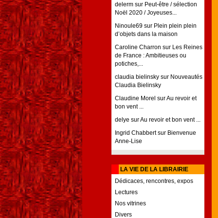
delerm
sur
Peut-être / sélection
Noël 2020 / Joyeuses...
Ninoule69
sur
Plein plein plein
d’objets dans la maison
Caroline Charron
sur
Les Reines
de France : Ambitieuses ou
potiches,...
claudia bielinsky
sur
Nouveautés
Claudia Bielinsky
Claudine Morel
sur
Au revoir et
bon vent ...
delye
sur
Au revoir et bon vent ...
Ingrid Chabbert
sur
Bienvenue
Anne-Lise
LA VIE DE LA LIBRAIRIE
Dédicaces, rencontres, expos
Lectures
Nos vitrines
Divers