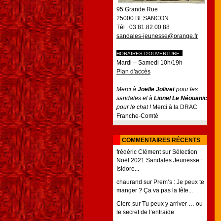
95 Grande Rue
25000 BESANCON
Tél : 03.81.82.00.88
sandales-jeunesse@orange.fr
HORAIRES D'OUVERTURE :
Mardi – Samedi 10h/19h
Plan d'accès
Merci à
Joëlle Jolivet
pour les
sandales et à
Lionel Le Néouanic
pour le chat !
Merci à la DRAC
Franche-Comté
COMMENTAIRES RÉCENTS
frédéric Clément
sur
Sélection
Noël 2021 Sandales Jeunesse :
Isidore...
chaurand
sur
Prem’s : Je peux te
manger ? Ça va pas la tête...
Clerc
sur
Tu peux y arriver … ou
le secret de l’entraide