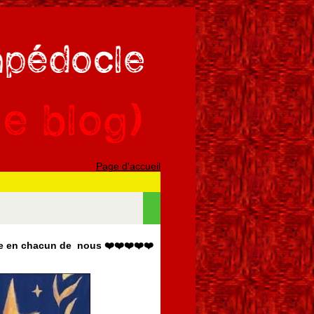
Page d'accueil
ûle en chacun de nous ❤️❤️❤️❤️❤️