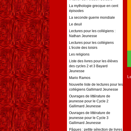
La mythologie grecque en cent
épisodes
La seconde guerre mondiale
Le deuil
Lectures pour les collégiens :
Nathan Jeunesse
Lectures pour les collégiens
L'école des loisirs
Les religions
Liste des livres pour les élèves
des cycles 2 et 3 Bayard
Jeunesse
L
Mario Ramos
Nouvelle liste de lectures pour les
collégiens Gallimard Jeunesse
Ouvrages de littérature de
jeunesse pour le Cycle 2
Gallimard Jeunesse
Ouvrages de littérature de
jeunesse pour le Cycle 3
Gallimard Jeunesse
Pâques : petite sélection de livres