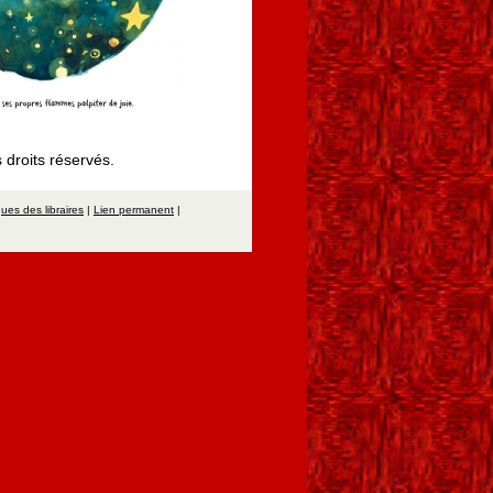
 droits réservés.
ques des libraires
|
Lien permanent
|