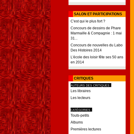
SALON ET PARTICIPATIONS
C'est qui le plus fort ?
Concours de dessins de Phare
Marmaille & Compagnie : 1 mai
31...
Concours de nouvelles du Labo
Des Histoires 2014
L'école des loisir fête ses 50 ans
en 2014
CRITIQUES
AUTEURS DES CRITIQUES :
Les libraires
Les lecteurs
CATÉGORIES :
Touts-petits
Albums
Premières lectures