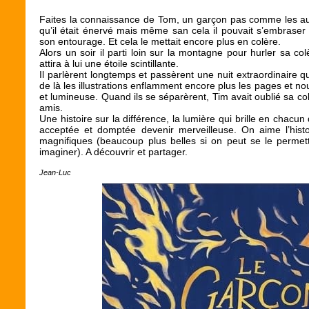
Faites la connaissance de Tom, un garçon pas comme les aut
qu’il était énervé mais même san cela il pouvait s’embraser e
son entourage. Et cela le mettait encore plus en colère.
Alors un soir il parti loin sur la montagne pour hurler sa colère
attira à lui une étoile scintillante.
Il parlèrent longtemps et passèrent une nuit extraordinaire qu
de là les illustrations enflamment encore plus les pages et nous
et lumineuse. Quand ils se séparèrent, Tim avait oublié sa col
amis.
Une histoire sur la différence, la lumière qui brille en chacun 
acceptée et domptée devenir merveilleuse. On aime l’histoir
magnifiques (beaucoup plus belles si on peut se le permett
imaginer). A découvrir et partager.
Jean-Luc