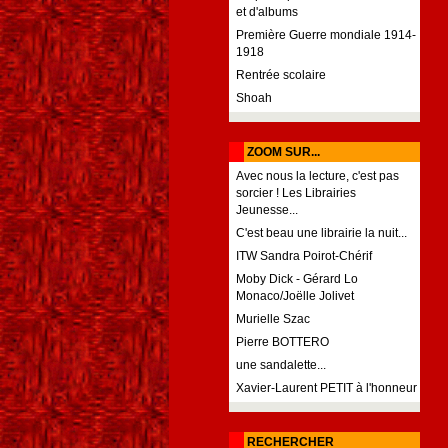
et d'albums
Première Guerre mondiale 1914-
1918
Rentrée scolaire
Shoah
ZOOM SUR...
Avec nous la lecture, c'est pas
sorcier ! Les Librairies
Jeunesse...
C'est beau une librairie la nuit...
ITW Sandra Poirot-Chérif
Moby Dick - Gérard Lo
Monaco/Joëlle Jolivet
Murielle Szac
Pierre BOTTERO
une sandalette...
Xavier-Laurent PETIT à l'honneur
RECHERCHER