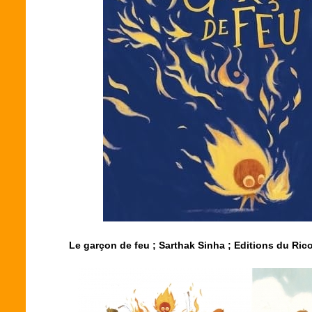
Le garçon de feu
;
Sarthak Sinha ;
Editions du Rico