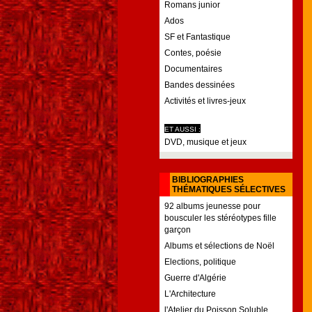
Romans junior
Ados
SF et Fantastique
Contes, poésie
Documentaires
Bandes dessinées
Activités et livres-jeux
ET AUSSI :
DVD, musique et jeux
BIBLIOGRAPHIES
THÉMATIQUES SÉLECTIVES
92 albums jeunesse pour
bousculer les stéréotypes fille
garçon
Albums et sélections de Noël
Elections, politique
Guerre d'Algérie
L'Architecture
l'Atelier du Poisson Soluble