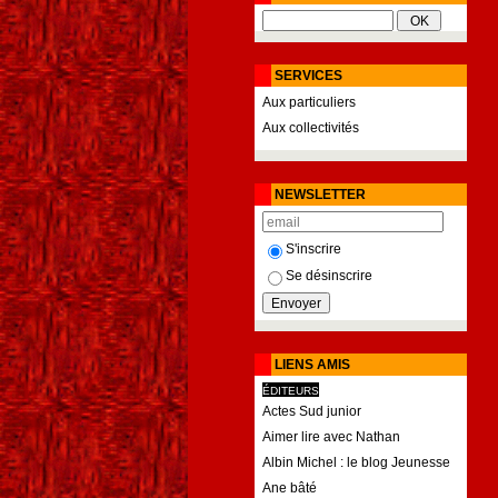
SERVICES
Aux particuliers
Aux collectivités
NEWSLETTER
S'inscrire
Se désinscrire
LIENS AMIS
ÉDITEURS
Actes Sud junior
Aimer lire avec Nathan
Albin Michel : le blog Jeunesse
Ane bâté