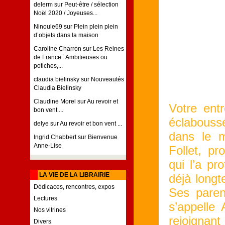
delerm
sur
Peut-être / sélection
Noël 2020 / Joyeuses...
Ninoule69
sur
Plein plein plein
d’objets dans la maison
Caroline Charron
sur
Les Reines
de France : Ambitieuses ou
potiches,...
claudia bielinsky
sur
Nouveautés
Claudia Bielinsky
Claudine Morel
sur
Au revoir et
Votre ent
bon vent ...
éclabouss
delye
sur
Au revoir et bon vent ...
dans le m
Ingrid Chabbert
sur
Bienvenue
Anne-Lise
Follet, pr
qui l’a p
LA VIE DE LA LIBRAIRIE
déjà longt
Dédicaces, rencontres, expos
Ses paren
Lectures
s’appelle 
Nos vitrines
rejoignant
Divers