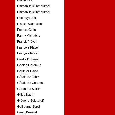
Emilie Vast
Emmanuelle Tchoukriel
Emmanuelle Tchoukriel
Eric Puybaret
Etsuko Watanabe
Fabrice Colin
Fanny Michaëlis
Franck Prévot
François Place
François Roca
Gaëlle Duhazé
Gaëtan Dorémus
Gauthier David
Géraldine Alibeu
Géraldine Cosneau
Geronimo Stilton
Gilles Baum
Grégoire Solotareff
Guillaume Sorel
Gwen Keraval