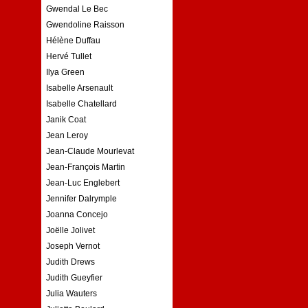
Gwendal Le Bec
Gwendoline Raisson
Hélène Duffau
Hervé Tullet
Ilya Green
Isabelle Arsenault
Isabelle Chatellard
Janik Coat
Jean Leroy
Jean-Claude Mourlevat
Jean-François Martin
Jean-Luc Englebert
Jennifer Dalrymple
Joanna Concejo
Joëlle Jolivet
Joseph Vernot
Judith Drews
Judith Gueyfier
Julia Wauters