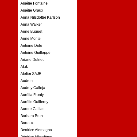
Amélie Fontaine
Amélie Graux
Anna Nilsdotter Karlson
Anna Walker
Anne Buguet
Anne Montel
Antoine Dole
Antoine Guilloppé
Ariane Delrieu
Atak
Atelier SAJE
Audren
Audrey Calleja
Aurélia Fronty
Aurélie Guillerey
Aurore Callias
Barbara Brun
Barroux
Beatrice Alemagna
Béatrice Nicodème