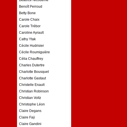
Benoît Perroud
Betty Bone
Carole Chaix
Carole Trébor
Caroline Ayrault
Cathy Ytak
Cécile Hudrisier
Cécile Roumiguière
Célia Chauffrey
Charles Dutertre
Charlotte Bousquet
Charlotte Gastaut
Christelle Enault
Christian Robinson
Christian Voltz
Christophe Léon
Claire Degans
Claire Faÿ
Claire Gandini