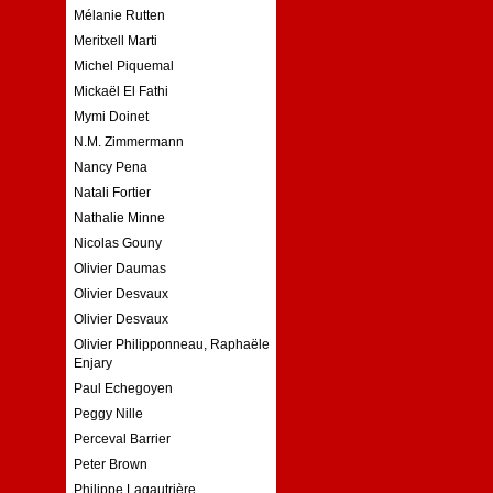
Mélanie Rutten
Meritxell Marti
Michel Piquemal
Mickaël El Fathi
Mymi Doinet
N.M. Zimmermann
Nancy Pena
Natali Fortier
Nathalie Minne
Nicolas Gouny
Olivier Daumas
Olivier Desvaux
Olivier Desvaux
Olivier Philipponneau, Raphaële
Enjary
Paul Echegoyen
Peggy Nille
Perceval Barrier
Peter Brown
Philippe Lagautrière