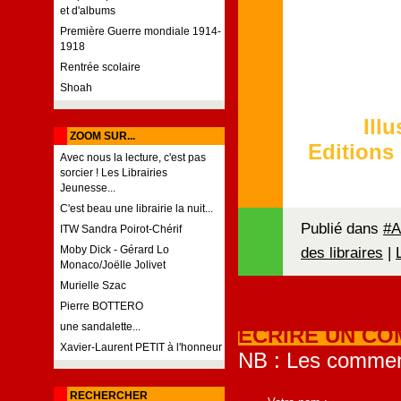
et d'albums
Première Guerre mondiale 1914-
1918
Rentrée scolaire
Shoah
Ill
ZOOM SUR...
Editions 
Avec nous la lecture, c'est pas
sorcier ! Les Librairies
Jeunesse...
C'est beau une librairie la nuit...
Publié dans
#A
ITW Sandra Poirot-Chérif
des libraires
|
Moby Dick - Gérard Lo
Monaco/Joëlle Jolivet
Murielle Szac
Pierre BOTTERO
une sandalette...
ECRIRE UN CO
Xavier-Laurent PETIT à l'honneur
NB : Les comment
RECHERCHER