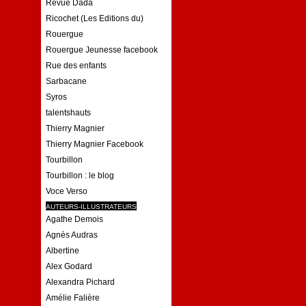
Revue Dada
Ricochet (Les Editions du)
Rouergue
Rouergue Jeunesse facebook
Rue des enfants
Sarbacane
Syros
talentshauts
Thierry Magnier
Thierry Magnier Facebook
Tourbillon
Tourbillon : le blog
Voce Verso
AUTEURS-ILLUSTRATEURS
Agathe Demois
Agnès Audras
Albertine
Alex Godard
Alexandra Pichard
Amélie Falière