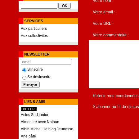
Votre nom :
Votre email :
SERVICES
Votre URL :
Aux particuliers
Votre commentaire :
Aux collectivités
NEWSLETTER
S'inscrire
Se désinscrire
Retenir mes coordonnées
LIENS AMIS
S'abonner au fil de discus
ÉDITEURS
Actes Sud junior
Aimer lire avec Nathan
Albin Michel : le blog Jeunesse
Ane bâté