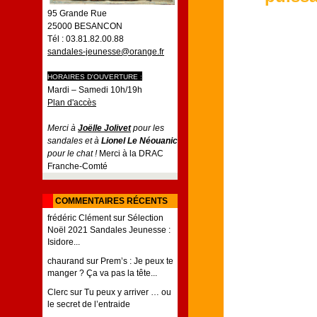
95 Grande Rue
25000 BESANCON
Tél : 03.81.82.00.88
sandales-jeunesse@orange.fr
HORAIRES D'OUVERTURE :
Mardi – Samedi 10h/19h
Plan d'accès
Merci à
Joëlle Jolivet
pour les
sandales et à
Lionel Le Néouanic
pour le chat !
Merci à la DRAC
Franche-Comté
COMMENTAIRES RÉCENTS
frédéric Clément
sur
Sélection
Noël 2021 Sandales Jeunesse :
Isidore...
chaurand
sur
Prem’s : Je peux te
manger ? Ça va pas la tête...
Clerc
sur
Tu peux y arriver … ou
le secret de l’entraide