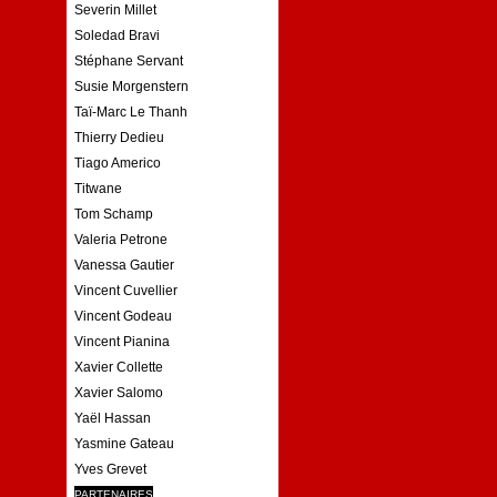
Severin Millet
Soledad Bravi
Stéphane Servant
Susie Morgenstern
Taï-Marc Le Thanh
Thierry Dedieu
Tiago Americo
Titwane
Tom Schamp
Valeria Petrone
Vanessa Gautier
Vincent Cuvellier
Vincent Godeau
Vincent Pianina
Xavier Collette
Xavier Salomo
Yaël Hassan
Yasmine Gateau
Yves Grevet
PARTENAIRES