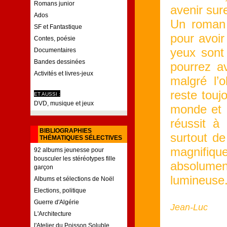
Romans junior
avenir sur
Ados
Un roman 
SF et Fantastique
pour avoir
Contes, poésie
yeux sont
Documentaires
Bandes dessinées
pourrez a
Activités et livres-jeux
malgré l’o
reste touj
ET AUSSI :
DVD, musique et jeux
monde et q
réussit à
BIBLIOGRAPHIES
surtout de
THÉMATIQUES SÉLECTIVES
magnifiqu
92 albums jeunesse pour
bousculer les stéréotypes fille
absolume
garçon
lumineuse.
Albums et sélections de Noël
Elections, politique
Guerre d'Algérie
Jean-Luc
L'Architecture
l'Atelier du Poisson Soluble