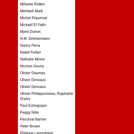
Mélanie Rutten
Meritxell Marti
Michel Piquemal
Mickaël El Fathi
Mymi Doinet
N.M. Zimmermann
Nancy Pena
Natali Fortier
Nathalie Minne
Nicolas Gouny
Olivier Daumas
Olivier Desvaux
Olivier Desvaux
Olivier Philipponneau, Raphaële
Enjary
Paul Echegoyen
Peggy Nille
Perceval Barrier
Peter Brown
Philippe Lagautrière