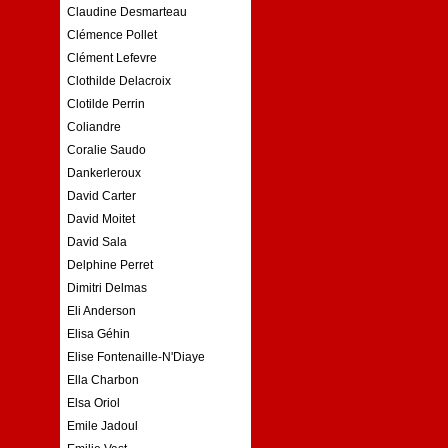
Claudine Desmarteau
Clémence Pollet
Clément Lefevre
Clothilde Delacroix
Clotilde Perrin
Coliandre
Coralie Saudo
Dankerleroux
David Carter
David Moitet
David Sala
Delphine Perret
Dimitri Delmas
Eli Anderson
Elisa Géhin
Elise Fontenaille-N'Diaye
Ella Charbon
Elsa Oriol
Emile Jadoul