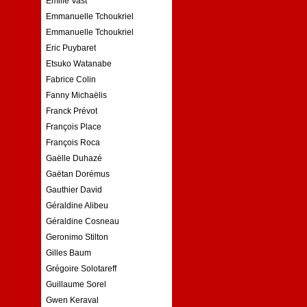
Emilie Vast
Emmanuelle Tchoukriel
Emmanuelle Tchoukriel
Eric Puybaret
Etsuko Watanabe
Fabrice Colin
Fanny Michaëlis
Franck Prévot
François Place
François Roca
Gaëlle Duhazé
Gaëtan Dorémus
Gauthier David
Géraldine Alibeu
Géraldine Cosneau
Geronimo Stilton
Gilles Baum
Grégoire Solotareff
Guillaume Sorel
Gwen Keraval