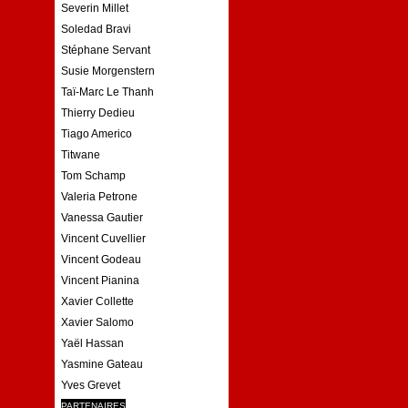
Severin Millet
Soledad Bravi
Stéphane Servant
Susie Morgenstern
Taï-Marc Le Thanh
Thierry Dedieu
Tiago Americo
Titwane
Tom Schamp
Valeria Petrone
Vanessa Gautier
Vincent Cuvellier
Vincent Godeau
Vincent Pianina
Xavier Collette
Xavier Salomo
Yaël Hassan
Yasmine Gateau
Yves Grevet
PARTENAIRES