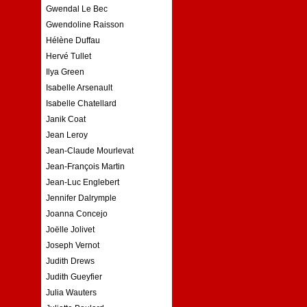
Gwendal Le Bec
Gwendoline Raisson
Hélène Duffau
Hervé Tullet
Ilya Green
Isabelle Arsenault
Isabelle Chatellard
Janik Coat
Jean Leroy
Jean-Claude Mourlevat
Jean-François Martin
Jean-Luc Englebert
Jennifer Dalrymple
Joanna Concejo
Joëlle Jolivet
Joseph Vernot
Judith Drews
Judith Gueyfier
Julia Wauters