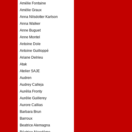
Amélie Fontaine
Amélie Graux
Anna Nilsdotter Karlson
Anna Walker
Anne Buguet
Anne Montel
Antoine Dole
Antoine Guilloppé
Ariane Delrieu
Atak
Atelier SAJE
Audren
Audrey Calleja
Aurélia Fronty
Aurélie Guillerey
Aurore Callias
Barbara Brun
Barroux
Beatrice Alemagna
Béatrice Nicodème