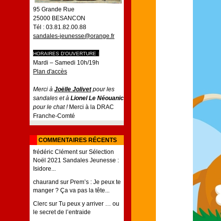
95 Grande Rue
25000 BESANCON
Tél : 03.81.82.00.88
sandales-jeunesse@orange.fr
HORAIRES D'OUVERTURE :
Mardi – Samedi 10h/19h
Plan d'accès
Merci à
Joëlle Jolivet
pour les
sandales et à
Lionel Le Néouanic
pour le chat !
Merci à la DRAC
Franche-Comté
COMMENTAIRES RÉCENTS
frédéric Clément
sur
Sélection
Noël 2021 Sandales Jeunesse :
Isidore...
chaurand
sur
Prem’s : Je peux te
manger ? Ça va pas la tête...
Clerc
sur
Tu peux y arriver … ou
le secret de l’entraide