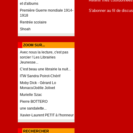
Retenir mes coordonnées
et d'albums
Première Guerre mondiale 1914-
S'abonner au fil de discus
1918
Rentrée scolaire
Shoah
ZOOM SUR...
Avec nous la lecture, c'est pas
sorcier ! Les Librairies
Jeunesse...
C'est beau une librairie la nuit...
ITW Sandra Poirot-Chérif
Moby Dick - Gérard Lo
Monaco/Joëlle Jolivet
Murielle Szac
Pierre BOTTERO
une sandalette...
Xavier-Laurent PETIT à l'honneur
RECHERCHER