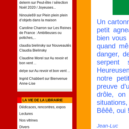
delerm
sur
Peut-être / sélection
Noël 2020 / Joyeuses...
Ninoule69
sur
Plein plein plein
Un cartonn
d’objets dans la maison
petit agn
Caroline Charron
sur
Les Reines
de France : Ambitieuses ou
bien vous 
potiches,...
quand mêm
claudia bielinsky
sur
Nouveautés
Claudia Bielinsky
danger, d
Claudine Morel
sur
Au revoir et
serpent
bon vent ...
Heureuseme
delye
sur
Au revoir et bon vent ...
notre pet
Ingrid Chabbert
sur
Bienvenue
Anne-Lise
preuve d’
drôle, on 
LA VIE DE LA LIBRAIRIE
situation
Dédicaces, rencontres, expos
Bêêê, oui 
Lectures
Nos vitrines
Jean-Luc
Divers