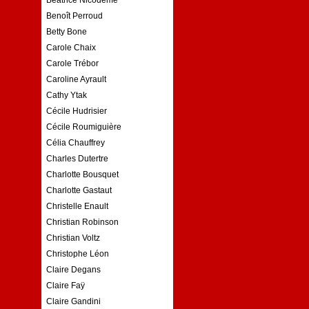
Benoît Perroud
Betty Bone
Carole Chaix
Carole Trébor
Caroline Ayrault
Cathy Ytak
Cécile Hudrisier
Cécile Roumiguière
Célia Chauffrey
Charles Dutertre
Charlotte Bousquet
Charlotte Gastaut
Christelle Enault
Christian Robinson
Christian Voltz
Christophe Léon
Claire Degans
Claire Faÿ
Claire Gandini