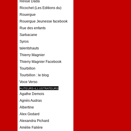
Revue Dada
Ricochet (Les Editions du)
Rouergue
Rouergue Jeunesse facebook
Rue des enfants
Sarbacane
Syros
talentshauts
Thierry Magnier
Thierry Magnier Facebook
Tourbillon
Tourbillon : le blog
Voce Verso
AUTEURS-ILLUSTRATEURS
Agathe Demois
Agnès Audras
Albertine
Alex Godard
Alexandra Pichard
Amélie Falière