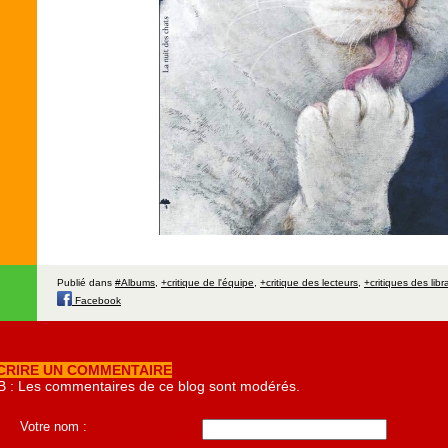
Publié dans
#Albums
,
+critique de l'équipe
,
+critique des lecteurs
,
+critiques des libr
Facebook
CRIRE UN COMMENTAIRE
B : Les commentaires de ce blog sont modérés.
Votre nom :