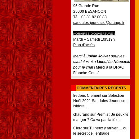
95 Grande Rue
25000 BESANCON
Tél : 03.81.82.00.88
sandales-jeunesse@orange.fr
HORAIRES D'OUVERTURE :
Mardi – Samedi 10h/19h
Plan d'accès
Merci à
Joëlle Jolivet
pour les
sandales et à
Lionel Le Néouanic
pour le chat !
Merci à la DRAC
Franche-Comté
COMMENTAIRES RÉCENTS
frédéric Clément
sur
Sélection
Noël 2021 Sandales Jeunesse :
Isidore...
chaurand
sur
Prem’s : Je peux te
manger ? Ça va pas la tête...
Clerc
sur
Tu peux y arriver … ou
le secret de l’entraide