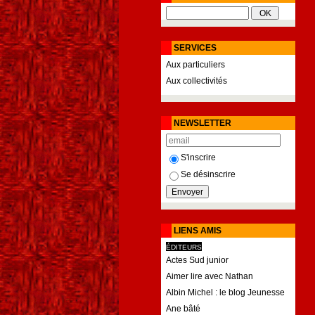
SERVICES
Aux particuliers
Aux collectivités
NEWSLETTER
S'inscrire
Se désinscrire
LIENS AMIS
ÉDITEURS
Actes Sud junior
Aimer lire avec Nathan
Albin Michel : le blog Jeunesse
Ane bâté