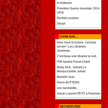
et d'albums
Première Guerre mondiale 1914-
1918
Rentrée scolaire
Shoah
ZOOM SUR...
Avec nous la lecture, c'est pas
sorcier ! Les Librairies
Jeunesse...
C'est beau une librairie la nuit...
ITW Sandra Poirot-Chérif
Moby Dick - Gérard Lo
Monaco/Joëlle Jolivet
Murielle Szac
Pierre BOTTERO
une sandalette...
Xavier-Laurent PETIT à l'honneur
RECHERCHER