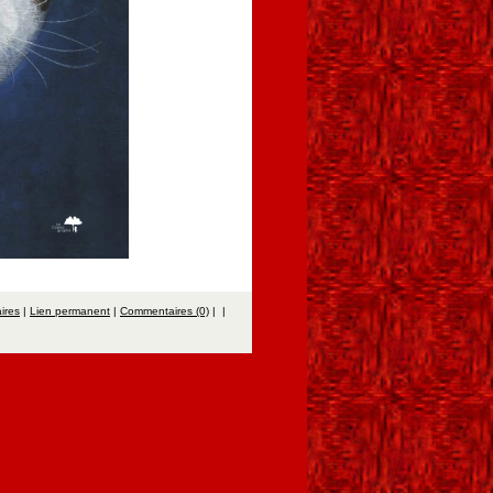
aires
|
Lien permanent
|
Commentaires (0)
|
|