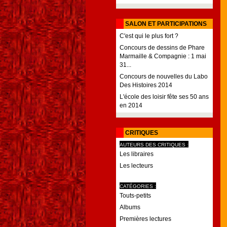
SALON ET PARTICIPATIONS
C'est qui le plus fort ?
Concours de dessins de Phare
Marmaille & Compagnie : 1 mai
31...
Concours de nouvelles du Labo
Des Histoires 2014
L'école des loisir fête ses 50 ans
en 2014
CRITIQUES
AUTEURS DES CRITIQUES :
Les libraires
Les lecteurs
CATÉGORIES :
Touts-petits
Albums
Premières lectures