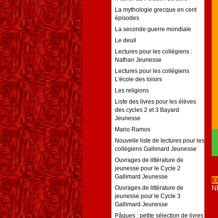
La mythologie grecque en cent
épisodes
La seconde guerre mondiale
Le deuil
Lectures pour les collégiens :
Nathan Jeunesse
Lectures pour les collégiens
L'école des loisirs
Les religions
Liste des livres pour les élèves
des cycles 2 et 3 Bayard
Jeunesse
Mario Ramos
Nouvelle liste de lectures pour les
collégiens Gallimard Jeunesse
Ouvrages de littérature de
jeunesse pour le Cycle 2
Gallimard Jeunesse
E
N
Ouvrages de littérature de
jeunesse pour le Cycle 3
Gallimard Jeunesse
Pâques : petite sélection de livres