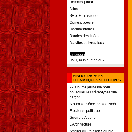
Romans junior
Ados
SF et Fantastique
Contes, poésie
Documentaires
Bandes dessinées
Activités et livres-jeux
ET AUSSI :
DVD, musique et jeux
BIBLIOGRAPHIES
THÉMATIQUES SÉLECTIVES
92 albums jeunesse pour
bousculer les stéréotypes fille
garçon
Albums et sélections de Noël
Elections, politique
Guerre d'Algérie
L'Architecture
l'Atelier du Poisson Soluble