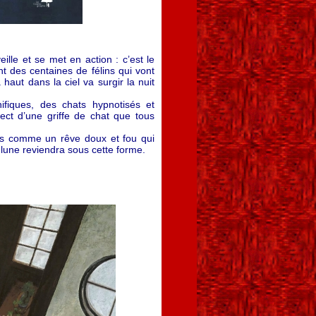
ille et se met en action : c’est le
ent des centaines de félins qui vont
haut dans la ciel va surgir la nuit
ifiques, des chats hypnotisés et
pect d’une griffe de chat que tous
ions comme un rêve doux et fou qui
a lune reviendra sous cette forme.