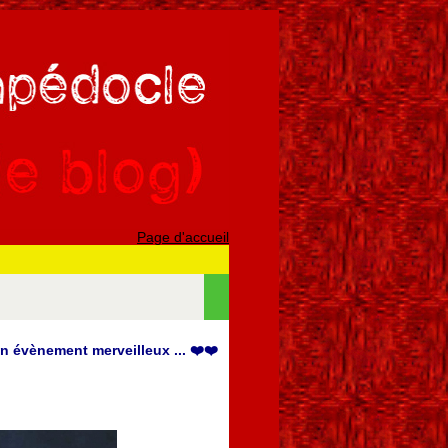
Page d'accueil
n évènement merveilleux ... ❤️❤️