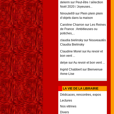
delerm
sur
Peut-être / sélection
Noël 2020 / Joyeuses...
Ninoule69
sur
Plein plein plein
d’objets dans la maison
Caroline Charron
sur
Les Reines
de France : Ambitieuses ou
potiches,...
claudia bielinsky
sur
Nouveautés
Claudia Bielinsky
Claudine Morel
sur
Au revoir et
bon vent ...
delye
sur
Au revoir et bon vent ...
Ingrid Chabbert
sur
Bienvenue
Anne-Lise
LA VIE DE LA LIBRAIRIE
Dédicaces, rencontres, expos
Lectures
Nos vitrines
Divers