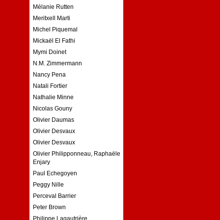
Mélanie Rutten
Meritxell Marti
Michel Piquemal
Mickaël El Fathi
Mymi Doinet
N.M. Zimmermann
Nancy Pena
Natali Fortier
Nathalie Minne
Nicolas Gouny
Olivier Daumas
Olivier Desvaux
Olivier Desvaux
Olivier Philipponneau, Raphaële
Enjary
Paul Echegoyen
Peggy Nille
Perceval Barrier
Peter Brown
Philippe Lagautrière