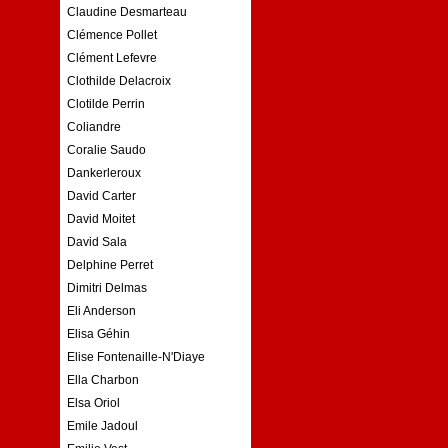
Claudine Desmarteau
Clémence Pollet
Clément Lefevre
Clothilde Delacroix
Clotilde Perrin
Coliandre
Coralie Saudo
Dankerleroux
David Carter
David Moitet
David Sala
Delphine Perret
Dimitri Delmas
Eli Anderson
Elisa Géhin
Elise Fontenaille-N'Diaye
Ella Charbon
Elsa Oriol
Emile Jadoul