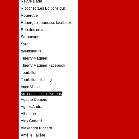
Revue Dada
Ricochet (Les Editions du)
Rouergue
Rouergue Jeunesse facebook
Rue des enfants
Sarbacane
Syros
talentshauts
Thierry Magnier
Thierry Magnier Facebook
Tourbillon
Tourbillon : le blog
Voce Verso
AUTEURS-ILLUSTRATEURS
Agathe Demois
Agnès Audras
Albertine
Alex Godard
Alexandra Pichard
Amélie Falière