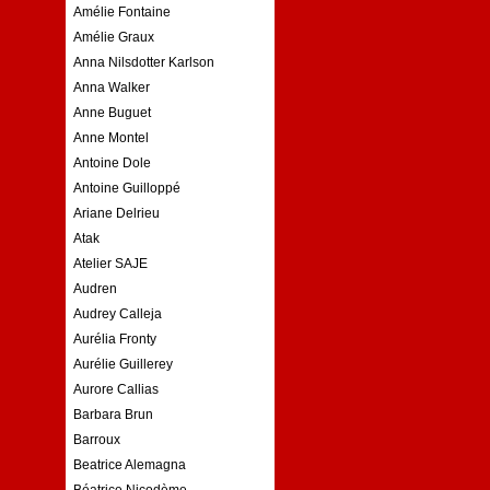
Amélie Fontaine
Amélie Graux
Anna Nilsdotter Karlson
Anna Walker
Anne Buguet
Anne Montel
Antoine Dole
Antoine Guilloppé
Ariane Delrieu
Atak
Atelier SAJE
Audren
Audrey Calleja
Aurélia Fronty
Aurélie Guillerey
Aurore Callias
Barbara Brun
Barroux
Beatrice Alemagna
Béatrice Nicodème