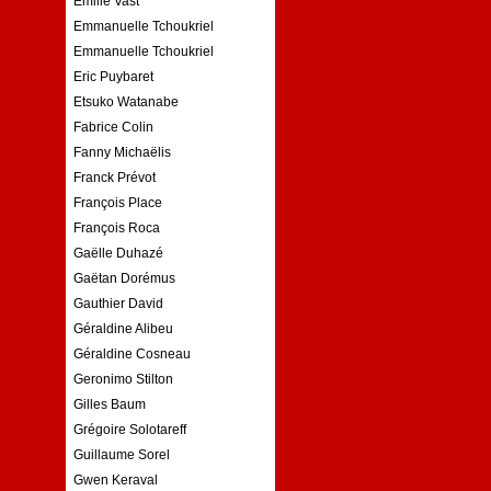
Emilie Vast
Emmanuelle Tchoukriel
Emmanuelle Tchoukriel
Eric Puybaret
Etsuko Watanabe
Fabrice Colin
Fanny Michaëlis
Franck Prévot
François Place
François Roca
Gaëlle Duhazé
Gaëtan Dorémus
Gauthier David
Géraldine Alibeu
Géraldine Cosneau
Geronimo Stilton
Gilles Baum
Grégoire Solotareff
Guillaume Sorel
Gwen Keraval