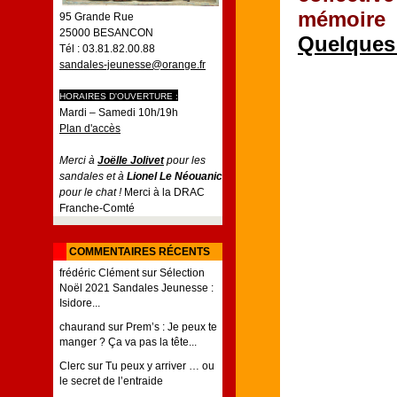
mémoire 
95 Grande Rue
25000 BESANCON
Quelques 
Tél : 03.81.82.00.88
sandales-jeunesse@orange.fr
HORAIRES D'OUVERTURE :
Mardi – Samedi 10h/19h
Plan d'accès
Merci à
Joëlle Jolivet
pour les
sandales et à
Lionel Le Néouanic
pour le chat !
Merci à la DRAC
Franche-Comté
COMMENTAIRES RÉCENTS
frédéric Clément
sur
Sélection
Noël 2021 Sandales Jeunesse :
Isidore...
chaurand
sur
Prem’s : Je peux te
manger ? Ça va pas la tête...
Clerc
sur
Tu peux y arriver … ou
le secret de l’entraide