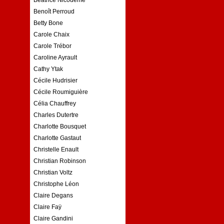
Benoît Perroud
Betty Bone
Carole Chaix
Carole Trébor
Caroline Ayrault
Cathy Ytak
Cécile Hudrisier
Cécile Roumiguière
Célia Chauffrey
Charles Dutertre
Charlotte Bousquet
Charlotte Gastaut
Christelle Enault
Christian Robinson
Christian Voltz
Christophe Léon
Claire Degans
Claire Faÿ
Claire Gandini