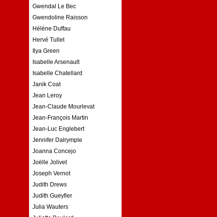
Gwendal Le Bec
Gwendoline Raisson
Hélène Duffau
Hervé Tullet
Ilya Green
Isabelle Arsenault
Isabelle Chatellard
Janik Coat
Jean Leroy
Jean-Claude Mourlevat
Jean-François Martin
Jean-Luc Englebert
Jennifer Dalrymple
Joanna Concejo
Joëlle Jolivet
Joseph Vernot
Judith Drews
Judith Gueyfier
Julia Wauters