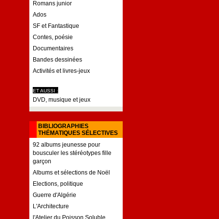
Romans junior
Ados
SF et Fantastique
Contes, poésie
Documentaires
Bandes dessinées
Activités et livres-jeux
ET AUSSI :
DVD, musique et jeux
BIBLIOGRAPHIES
THÉMATIQUES SÉLECTIVES
92 albums jeunesse pour
bousculer les stéréotypes fille
garçon
Albums et sélections de Noël
Elections, politique
Guerre d'Algérie
L'Architecture
l'Atelier du Poisson Soluble