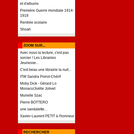
et d'albums
Première Guerre mondiale 1914-
1918
Rentrée scolaire
Shoah
ZOOM SUR...
Avec nous la lecture, c'est pas
sorcier ! Les Librairies
Jeunesse...
C'est beau une librairie la nuit...
ITW Sandra Poirot-Chérif
Moby Dick - Gérard Lo
Monaco/Joëlle Jolivet
Murielle Szac
Pierre BOTTERO
une sandalette...
Xavier-Laurent PETIT à l'honneur
RECHERCHER