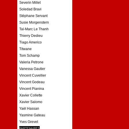
Severin Millet
Soledad Bravi
Stéphane Servant
Susie Morgenstern
Taï-Marc Le Thanh
Thierry Dedieu
Tiago Americo
Titwane
Tom Schamp
Valeria Petrone
Vanessa Gautier
Vincent Cuvellier
Vincent Godeau
Vincent Pianina
Xavier Collette
Xavier Salomo
Yaël Hassan
Yasmine Gateau
Yves Grevet
PARTENAIRES