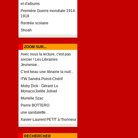
et d'albums
Première Guerre mondiale 1914-
1918
Rentrée scolaire
Shoah
ZOOM SUR...
Avec nous la lecture, c'est pas
sorcier ! Les Librairies
Jeunesse...
C'est beau une librairie la nuit...
ITW Sandra Poirot-Chérif
Moby Dick - Gérard Lo
Monaco/Joëlle Jolivet
Murielle Szac
Pierre BOTTERO
une sandalette...
Xavier-Laurent PETIT à l'honneur
RECHERCHER