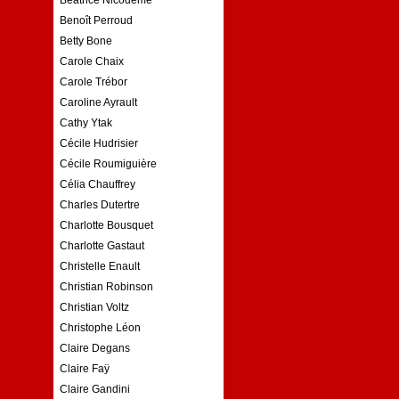
Benoît Perroud
Betty Bone
Carole Chaix
Carole Trébor
Caroline Ayrault
Cathy Ytak
Cécile Hudrisier
Cécile Roumiguière
Célia Chauffrey
Charles Dutertre
Charlotte Bousquet
Charlotte Gastaut
Christelle Enault
Christian Robinson
Christian Voltz
Christophe Léon
Claire Degans
Claire Faÿ
Claire Gandini