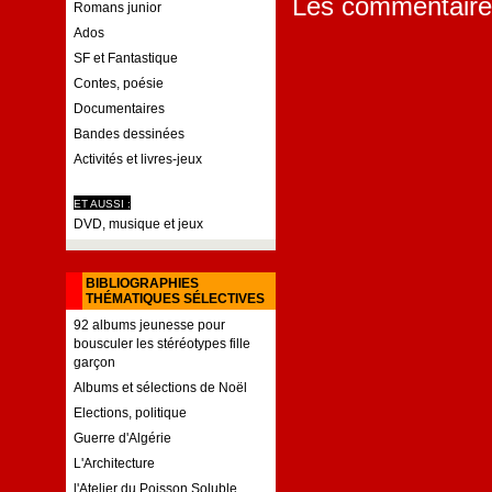
Les commentaire
Romans junior
Ados
SF et Fantastique
Contes, poésie
Documentaires
Bandes dessinées
Activités et livres-jeux
ET AUSSI :
DVD, musique et jeux
BIBLIOGRAPHIES
THÉMATIQUES SÉLECTIVES
92 albums jeunesse pour
bousculer les stéréotypes fille
garçon
Albums et sélections de Noël
Elections, politique
Guerre d'Algérie
L'Architecture
l'Atelier du Poisson Soluble