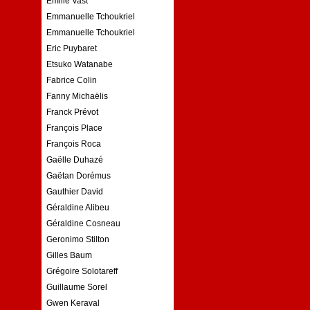
Emilie Vast
Emmanuelle Tchoukriel
Emmanuelle Tchoukriel
Eric Puybaret
Etsuko Watanabe
Fabrice Colin
Fanny Michaëlis
Franck Prévot
François Place
François Roca
Gaëlle Duhazé
Gaëtan Dorémus
Gauthier David
Géraldine Alibeu
Géraldine Cosneau
Geronimo Stilton
Gilles Baum
Grégoire Solotareff
Guillaume Sorel
Gwen Keraval