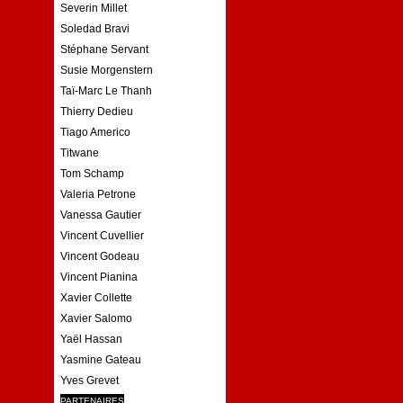
Severin Millet
Soledad Bravi
Stéphane Servant
Susie Morgenstern
Taï-Marc Le Thanh
Thierry Dedieu
Tiago Americo
Titwane
Tom Schamp
Valeria Petrone
Vanessa Gautier
Vincent Cuvellier
Vincent Godeau
Vincent Pianina
Xavier Collette
Xavier Salomo
Yaël Hassan
Yasmine Gateau
Yves Grevet
PARTENAIRES