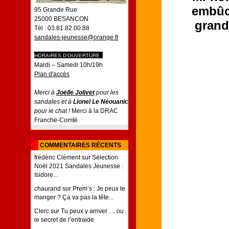
embûch
95 Grande Rue
25000 BESANCON
grand
Tél : 03.81.82.00.88
sandales-jeunesse@orange.fr
HORAIRES D'OUVERTURE :
Mardi – Samedi 10h/19h
Plan d'accès
Merci à
Joëlle Jolivet
pour les
sandales et à
Lionel Le Néouanic
pour le chat !
Merci à la DRAC
Franche-Comté
COMMENTAIRES RÉCENTS
frédéric Clément
sur
Sélection
Noël 2021 Sandales Jeunesse :
Isidore...
chaurand
sur
Prem’s : Je peux te
manger ? Ça va pas la tête...
Clerc
sur
Tu peux y arriver … ou
le secret de l’entraide