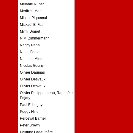
Mélanie Rutten
Meritxell Marti
Michel Piquemal
Mickaël El Fathi
Mymi Doinet
N.M. Zimmermann
Nancy Pena
Natali Fortier
Nathalie Minne
Nicolas Gouny
Olivier Daumas
Olivier Desvaux
Olivier Desvaux
Olivier Philipponneau, Raphaële
Enjary
Paul Echegoyen
Peggy Nille
Perceval Barrier
Peter Brown
Philippe Lagautrière