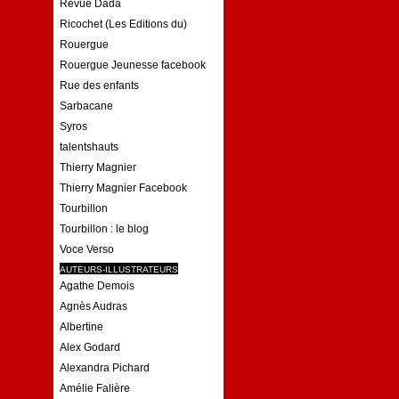
Revue Dada
Ricochet (Les Editions du)
Rouergue
Rouergue Jeunesse facebook
Rue des enfants
Sarbacane
Syros
talentshauts
Thierry Magnier
Thierry Magnier Facebook
Tourbillon
Tourbillon : le blog
Voce Verso
AUTEURS-ILLUSTRATEURS
Agathe Demois
Agnès Audras
Albertine
Alex Godard
Alexandra Pichard
Amélie Falière