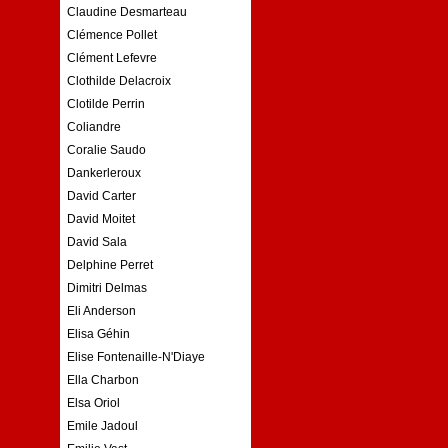
Claudine Desmarteau
Clémence Pollet
Clément Lefevre
Clothilde Delacroix
Clotilde Perrin
Coliandre
Coralie Saudo
Dankerleroux
David Carter
David Moitet
David Sala
Delphine Perret
Dimitri Delmas
Eli Anderson
Elisa Géhin
Elise Fontenaille-N'Diaye
Ella Charbon
Elsa Oriol
Emile Jadoul