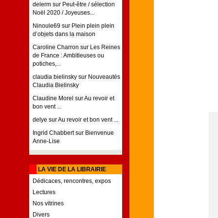
delerm
sur
Peut-être / sélection
Noël 2020 / Joyeuses...
Ninoule69
sur
Plein plein plein
d’objets dans la maison
Caroline Charron
sur
Les Reines
de France : Ambitieuses ou
potiches,...
claudia bielinsky
sur
Nouveautés
Claudia Bielinsky
Claudine Morel
sur
Au revoir et
bon vent ...
delye
sur
Au revoir et bon vent ...
Ingrid Chabbert
sur
Bienvenue
Anne-Lise
LA VIE DE LA LIBRAIRIE
Dédicaces, rencontres, expos
Lectures
Nos vitrines
Divers