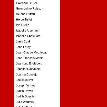
Gwendal Le Bec
Gwendoline Raisson
Hélène Duffau
Hervé Tullet
Ilya Green
Isabelle Arsenault
Isabelle Chatellard
Janik Coat
Jean Leroy
Jean-Claude Mourlevat
Jean-François Martin
Jean-Luc Englebert
Jennifer Dalrymple
Joanna Concejo
Joëlle Jolivet
Joseph Vernot
Judith Drews
Judith Gueyfier
Julia Wauters