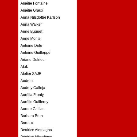
Amélie Fontaine
Amélie Graux
Anna Nilsdotter Karlson
Anna Walker
Anne Buguet
Anne Montel
Antoine Dole
Antoine Guilloppé
Ariane Delrieu
Atak
Atelier SAJE
Audren
Audrey Calleja
Aurélia Fronty
Aurélie Guillerey
Aurore Callias
Barbara Brun
Barroux
Beatrice Alemagna
Béatrice Nicodème