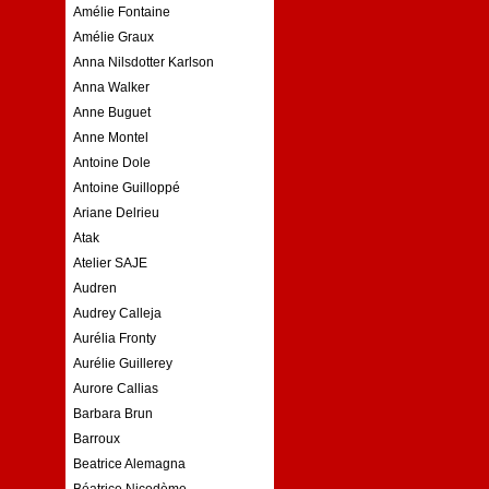
Amélie Fontaine
Amélie Graux
Anna Nilsdotter Karlson
Anna Walker
Anne Buguet
Anne Montel
Antoine Dole
Antoine Guilloppé
Ariane Delrieu
Atak
Atelier SAJE
Audren
Audrey Calleja
Aurélia Fronty
Aurélie Guillerey
Aurore Callias
Barbara Brun
Barroux
Beatrice Alemagna
Béatrice Nicodème