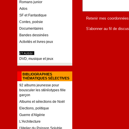
Romans junior
Ados
SF et Fantastique
Retenir mes coordonnées
Contes, poésie
S'abonner au fil de discus
Documentaires
Bandes dessinées
Activités et livres-jeux
ET AUSSI :
DVD, musique et jeux
BIBLIOGRAPHIES
THÉMATIQUES SÉLECTIVES
92 albums jeunesse pour
bousculer les stéréotypes fille
garçon
Albums et sélections de Noël
Elections, politique
Guerre d'Algérie
L'Architecture
l'Atelier du Poisson Soluble