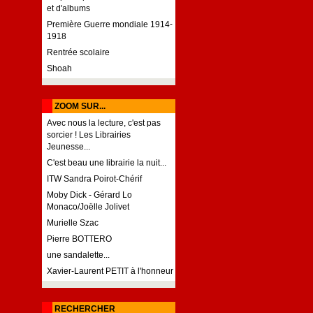
et d'albums
Première Guerre mondiale 1914-
1918
Rentrée scolaire
Shoah
ZOOM SUR...
Avec nous la lecture, c'est pas
sorcier ! Les Librairies
Jeunesse...
C'est beau une librairie la nuit...
ITW Sandra Poirot-Chérif
Moby Dick - Gérard Lo
Monaco/Joëlle Jolivet
Murielle Szac
Pierre BOTTERO
une sandalette...
Xavier-Laurent PETIT à l'honneur
RECHERCHER