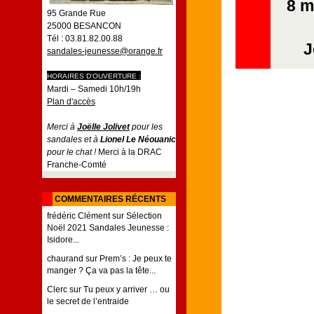
8 m
95 Grande Rue
25000 BESANCON
Tél : 03.81.82.00.88
J
sandales-jeunesse@orange.fr
HORAIRES D'OUVERTURE :
Mardi – Samedi 10h/19h
Plan d'accès
Merci à
Joëlle Jolivet
pour les
sandales et à
Lionel Le Néouanic
pour le chat !
Merci à la DRAC
Franche-Comté
COMMENTAIRES RÉCENTS
frédéric Clément
sur
Sélection
Noël 2021 Sandales Jeunesse :
Isidore...
chaurand
sur
Prem’s : Je peux te
manger ? Ça va pas la tête...
Clerc
sur
Tu peux y arriver … ou
le secret de l’entraide