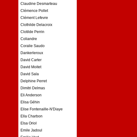
Claudine Desmarteau
Clémence Pollet
Clément Lefevre
Clothilde Delacroix
Clotilde Perrin
Coliandre
Coralie Saudo
Dankerleroux
David Carter
David Moitet
David Sala
Delphine Perret
Dimitri Delmas
Eli Anderson
Elisa Géhin
Elise Fontenaille-N'Diaye
Ella Charbon
Elsa Oriol
Emile Jadoul