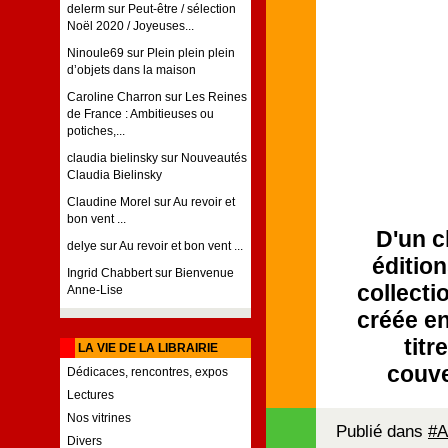
delerm
sur
Peut-être / sélection
Noël 2020 / Joyeuses...
Ninoule69
sur
Plein plein plein
d’objets dans la maison
Caroline Charron
sur
Les Reines
de France : Ambitieuses ou
potiches,...
claudia bielinsky
sur
Nouveautés
Claudia Bielinsky
Claudine Morel
sur
Au revoir et
bon vent ...
D'un c
delye
sur
Au revoir et bon vent ...
éditio
Ingrid Chabbert
sur
Bienvenue
collecti
Anne-Lise
créée en
titr
LA VIE DE LA LIBRAIRIE
couve
Dédicaces, rencontres, expos
Lectures
Nos vitrines
Publié dans
#A
Divers