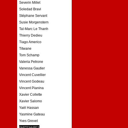
Severin Millet
Soledad Bravi
Stéphane Servant
Susie Morgenstern
Taï-Marc Le Thanh
Thierry Dedieu
Tiago Americo
Titwane
Tom Schamp
Valeria Petrone
Vanessa Gautier
Vincent Cuvellier
Vincent Godeau
Vincent Pianina
Xavier Collette
Xavier Salomo
Yaël Hassan
Yasmine Gateau
Yves Grevet
PARTENAIRES