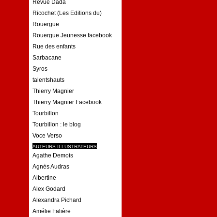
Revue Dada
Ricochet (Les Editions du)
Rouergue
Rouergue Jeunesse facebook
Rue des enfants
Sarbacane
Syros
talentshauts
Thierry Magnier
Thierry Magnier Facebook
Tourbillon
Tourbillon : le blog
Voce Verso
AUTEURS-ILLUSTRATEURS
Agathe Demois
Agnès Audras
Albertine
Alex Godard
Alexandra Pichard
Amélie Falière