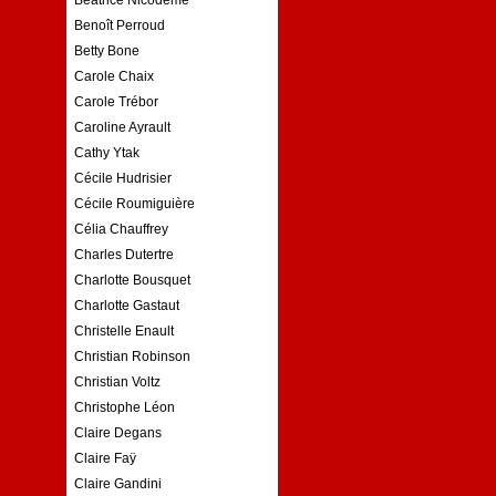
Benoît Perroud
Betty Bone
Carole Chaix
Carole Trébor
Caroline Ayrault
Cathy Ytak
Cécile Hudrisier
Cécile Roumiguière
Célia Chauffrey
Charles Dutertre
Charlotte Bousquet
Charlotte Gastaut
Christelle Enault
Christian Robinson
Christian Voltz
Christophe Léon
Claire Degans
Claire Faÿ
Claire Gandini