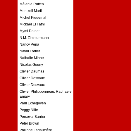
Mélanie Rutten
Meritxell Marti
Michel Piquemal
Mickaël El Fathi
Mymi Doinet
N.M. Zimmermann
Nancy Pena
Natali Fortier
Nathalie Minne
Nicolas Gouny
Olivier Daumas
Olivier Desvaux
Olivier Desvaux
Olivier Philipponneau, Raphaële
Enjary
Paul Echegoyen
Peggy Nille
Perceval Barrier
Peter Brown
Philippe Lagautrière