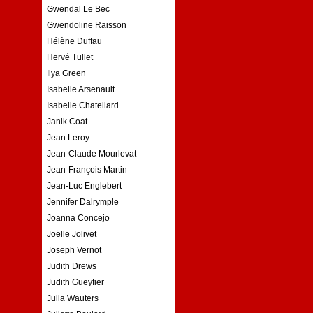
Gwendal Le Bec
Gwendoline Raisson
Hélène Duffau
Hervé Tullet
Ilya Green
Isabelle Arsenault
Isabelle Chatellard
Janik Coat
Jean Leroy
Jean-Claude Mourlevat
Jean-François Martin
Jean-Luc Englebert
Jennifer Dalrymple
Joanna Concejo
Joëlle Jolivet
Joseph Vernot
Judith Drews
Judith Gueyfier
Julia Wauters