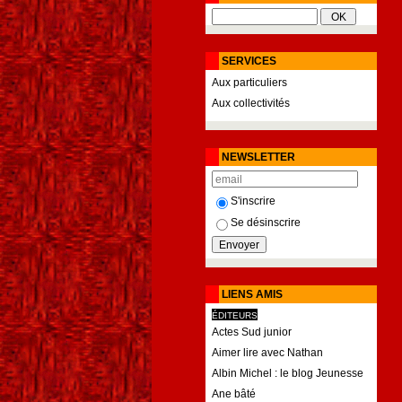
SERVICES
Aux particuliers
Aux collectivités
NEWSLETTER
S'inscrire
Se désinscrire
LIENS AMIS
ÉDITEURS
Actes Sud junior
Aimer lire avec Nathan
Albin Michel : le blog Jeunesse
Ane bâté