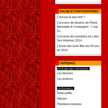
SALON ET PARTICIPATIONS
C'est qui le plus fort ?
Concours de dessins de Phare
Marmaille & Compagnie : 1 mai
31...
Concours de nouvelles du Labo
Des Histoires 2014
L'école des loisir fête ses 50 ans
en 2014
CRITIQUES
AUTEURS DES CRITIQUES :
Les libraires
Les lecteurs
CATÉGORIES :
Touts-petits
Albums
Premières lectures