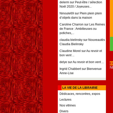
delerm
sur
Peut-être / sélection
Noël 2020 / Joyeuses...
Ninoule69
sur
Plein plein plein
d’objets dans la maison
Caroline Charron
sur
Les Reines
de France : Ambitieuses ou
potiches,...
claudia bielinsky
sur
Nouveautés
Claudia Bielinsky
Claudine Morel
sur
Au revoir et
bon vent ...
delye
sur
Au revoir et bon vent ...
E
N
Ingrid Chabbert
sur
Bienvenue
Anne-Lise
LA VIE DE LA LIBRAIRIE
Dédicaces, rencontres, expos
Lectures
Nos vitrines
Divers