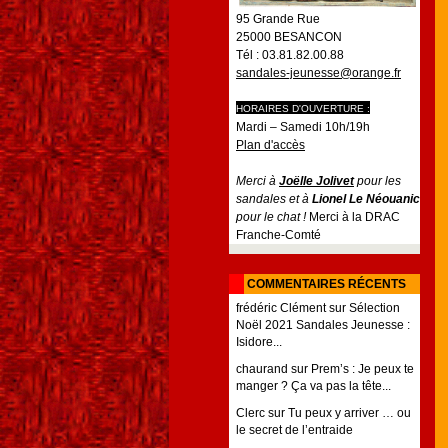
95 Grande Rue
25000 BESANCON
Tél : 03.81.82.00.88
sandales-jeunesse@orange.fr
HORAIRES D'OUVERTURE :
Mardi – Samedi 10h/19h
Plan d'accès
Merci à
Joëlle Jolivet
pour les
sandales et à
Lionel Le Néouanic
pour le chat !
Merci à la DRAC
Franche-Comté
COMMENTAIRES RÉCENTS
frédéric Clément
sur
Sélection
Noël 2021 Sandales Jeunesse :
Isidore...
chaurand
sur
Prem’s : Je peux te
manger ? Ça va pas la tête...
Clerc
sur
Tu peux y arriver … ou
le secret de l’entraide