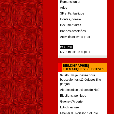
Romans junior
Ados
SF et Fantastique
Contes, poésie
Documentaires
Bandes dessinées
Activités et livres-jeux
ET AUSSI :
DVD, musique et jeux
BIBLIOGRAPHIES
THÉMATIQUES SÉLECTIVES
92 albums jeunesse pour
bousculer les stéréotypes fille
garçon
Albums et sélections de Noël
Elections, politique
Guerre d'Algérie
L'Architecture
l'Atelier du Poisson Soluble