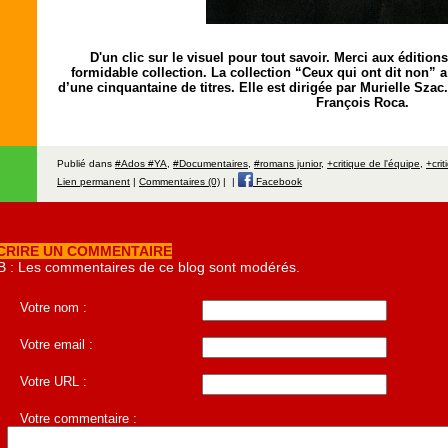
D'un clic sur le visuel pour tout savoir. Merci aux éditio
formidable collection. La collection “Ceux qui ont dit non” 
d’une cinquantaine de titres. Elle est dirigée par Murielle Szac
François Roca.
Publié dans
#Ados #YA
,
#Documentaires
,
#romans junior
,
+critique de l'équipe
,
+cri
Lien permanent
|
Commentaires (0)
|
|
Facebook
CRIRE UN COMMENTAIRE
B : Les commentaires de ce blog sont modérés.
Votre nom :
Votre email :
Votre URL :
Votre commentaire :