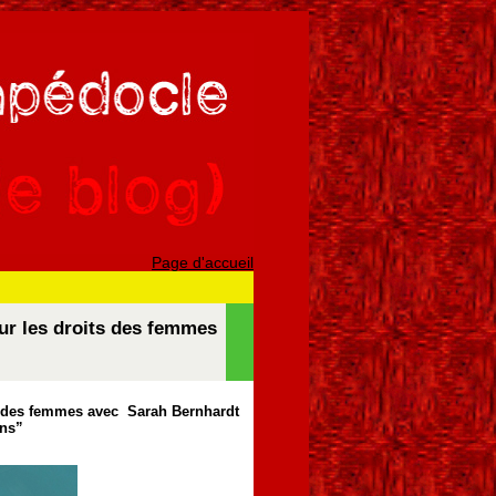
Page d'accueil
our les droits des femmes
its des femmes avec
Sarah Bernhardt
ons”