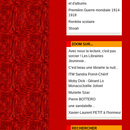
et d'albums
Première Guerre mondiale 1914-
1918
Rentrée scolaire
Shoah
ZOOM SUR...
Avec nous la lecture, c'est pas
sorcier ! Les Librairies
Jeunesse...
C'est beau une librairie la nuit...
ITW Sandra Poirot-Chérif
Moby Dick - Gérard Lo
Monaco/Joëlle Jolivet
Murielle Szac
Pierre BOTTERO
une sandalette...
Xavier-Laurent PETIT à l'honneur
RECHERCHER