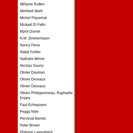
Mélanie Rutten
Meritxell Marti
Michel Piquemal
Mickaël El Fathi
Mymi Doinet
N.M. Zimmermann
Nancy Pena
Natali Fortier
Nathalie Minne
Nicolas Gouny
Olivier Daumas
Olivier Desvaux
Olivier Desvaux
Olivier Philipponneau, Raphaële
Enjary
Paul Echegoyen
Peggy Nille
Perceval Barrier
Peter Brown
Philippe Lagautrière