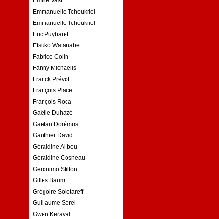
Emilie Vast
Emmanuelle Tchoukriel
Emmanuelle Tchoukriel
Eric Puybaret
Etsuko Watanabe
Fabrice Colin
Fanny Michaëlis
Franck Prévot
François Place
François Roca
Gaëlle Duhazé
Gaëtan Dorémus
Gauthier David
Géraldine Alibeu
Géraldine Cosneau
Geronimo Stilton
Gilles Baum
Grégoire Solotareff
Guillaume Sorel
Gwen Keraval