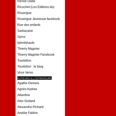
Revue Dada
Ricochet (Les Editions du)
Rouergue
Rouergue Jeunesse facebook
Rue des enfants
Sarbacane
Syros
talentshauts
Thierry Magnier
Thierry Magnier Facebook
Tourbillon
Tourbillon : le blog
Voce Verso
AUTEURS-ILLUSTRATEURS
Agathe Demois
Agnès Audras
Albertine
Alex Godard
Alexandra Pichard
Amélie Falière