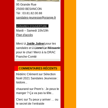
95 Grande Rue
25000 BESANCON
Tél : 03.81.82.00.88
sandales-jeunesse@orange.fr
HORAIRES D'OUVERTURE :
Mardi – Samedi 10h/19h
Plan d'accès
Merci à
Joëlle Jolivet
pour les
sandales et à
Lionel Le Néouanic
pour le chat !
Merci à la DRAC
Franche-Comté
COMMENTAIRES RÉCENTS
frédéric Clément
sur
Sélection
Noël 2021 Sandales Jeunesse :
Isidore...
chaurand
sur
Prem’s : Je peux te
manger ? Ça va pas la tête...
Clerc
sur
Tu peux y arriver … ou
le secret de l’entraide