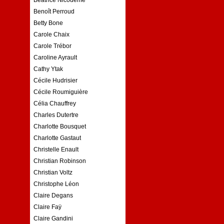
Benoît Perroud
Betty Bone
Carole Chaix
Carole Trébor
Caroline Ayrault
Cathy Ytak
Cécile Hudrisier
Cécile Roumiguière
Célia Chauffrey
Charles Dutertre
Charlotte Bousquet
Charlotte Gastaut
Christelle Enault
Christian Robinson
Christian Voltz
Christophe Léon
Claire Degans
Claire Faÿ
Claire Gandini