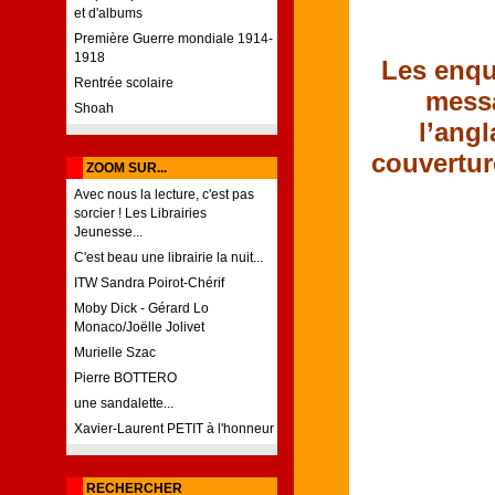
et d'albums
Première Guerre mondiale 1914-
1918
Les enqu
Rentrée scolaire
messa
Shoah
l’angl
couvertur
ZOOM SUR...
Avec nous la lecture, c'est pas
sorcier ! Les Librairies
Jeunesse...
C'est beau une librairie la nuit...
ITW Sandra Poirot-Chérif
Moby Dick - Gérard Lo
Monaco/Joëlle Jolivet
Murielle Szac
Pierre BOTTERO
une sandalette...
Xavier-Laurent PETIT à l'honneur
RECHERCHER