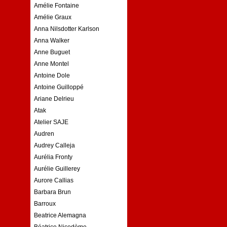
Amélie Fontaine
Amélie Graux
Anna Nilsdotter Karlson
Anna Walker
Anne Buguet
Anne Montel
Antoine Dole
Antoine Guilloppé
Ariane Delrieu
Atak
Atelier SAJE
Audren
Audrey Calleja
Aurélia Fronty
Aurélie Guillerey
Aurore Callias
Barbara Brun
Barroux
Beatrice Alemagna
Béatrice Nicodème