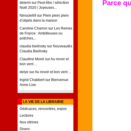
Parce qu
delerm
sur
Peut-être / sélection
Noël 2020 / Joyeuses...
Ninoule69
sur
Plein plein plein
d’objets dans la maison
Caroline Charron
sur
Les Reines
de France : Ambitieuses ou
potiches,...
claudia bielinsky
sur
Nouveautés
Claudia Bielinsky
Claudine Morel
sur
Au revoir et
bon vent ...
delye
sur
Au revoir et bon vent ...
Ingrid Chabbert
sur
Bienvenue
Anne-Lise
LA VIE DE LA LIBRAIRIE
Dédicaces, rencontres, expos
Lectures
Nos vitrines
Divers