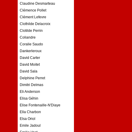
Claudine Desmarteau
Clémence Pollet
Clément Lefevre
Clothilde Delacroix
Clotilde Perrin
Coliandre
Coralie Saudo
Dankerleroux
David Carter
David Moitet
David Sala
Delphine Perret
Dimitri Delmas
Eli Anderson
Elisa Géhin
Elise Fontenaille-N'Diaye
Ella Charbon
Elsa Oriol
Emile Jadoul