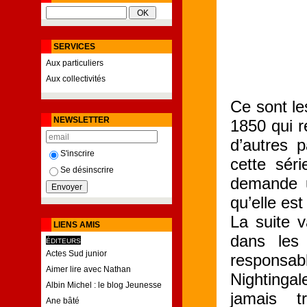
SERVICES
Aux particuliers
Aux collectivités
Ce sont le
NEWSLETTER
1850 qui r
d’autres 
S'inscrire
cette sér
Se désinscrire
demande un
qu’elle es
La suite 
LIENS AMIS
dans les
ÉDITEURS
Actes Sud junior
responsab
Aimer lire avec Nathan
Nightinga
Albin Michel : le blog Jeunesse
jamais t
Ane bâté