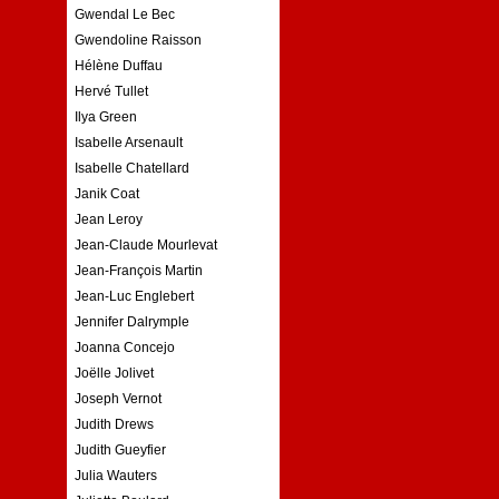
Gwendal Le Bec
Gwendoline Raisson
Hélène Duffau
Hervé Tullet
Ilya Green
Isabelle Arsenault
Isabelle Chatellard
Janik Coat
Jean Leroy
Jean-Claude Mourlevat
Jean-François Martin
Jean-Luc Englebert
Jennifer Dalrymple
Joanna Concejo
Joëlle Jolivet
Joseph Vernot
Judith Drews
Judith Gueyfier
Julia Wauters