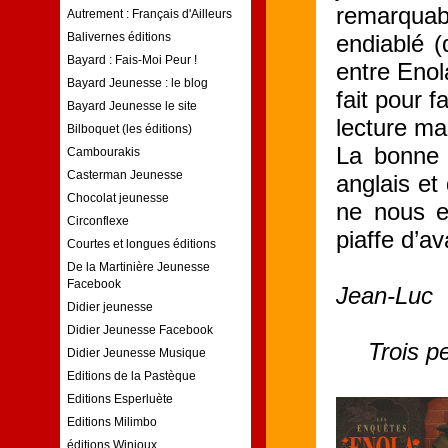
remarquabl
Autrement : Français d'Ailleurs
Balivernes éditions
endiablé (
Bayard : Fais-Moi Peur !
entre Enol
Bayard Jeunesse : le blog
fait pour fa
Bayard Jeunesse le site
lecture ma
Bilboquet (les éditions)
La bonne 
Cambourakis
Casterman Jeunesse
anglais et
Chocolat jeunesse
ne nous e
Circonflexe
piaffe d’av
Courtes et longues éditions
De la Martinière Jeunesse
Facebook
Jean-Luc
Didier jeunesse
Didier Jeunesse Facebook
Trois pe
Didier Jeunesse Musique
Editions de la Pastèque
Editions Esperluète
Editions Milimbo
éditions Winioux