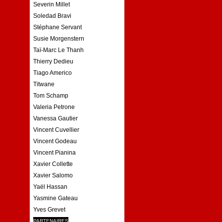
Severin Millet
Soledad Bravi
Stéphane Servant
Susie Morgenstern
Taï-Marc Le Thanh
Thierry Dedieu
Tiago Americo
Titwane
Tom Schamp
Valeria Petrone
Vanessa Gautier
Vincent Cuvellier
Vincent Godeau
Vincent Pianina
Xavier Collette
Xavier Salomo
Yaël Hassan
Yasmine Gateau
Yves Grevet
PARTENAIRES