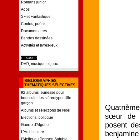
Romans junior
Ados
SF et Fantastique
Contes, poésie
Documentaires
Bandes dessinées
Activités et livres-jeux
ET AUSSI :
DVD, musique et jeux
BIBLIOGRAPHIES
THÉMATIQUES SÉLECTIVES
92 albums jeunesse pour
bousculer les stéréotypes fille
garçon
Quatrième
Albums et sélections de Noël
sœur de 
Elections, politique
posent des
Guerre d'Algérie
benjamine 
L'Architecture
l'Atelier du Poisson Soluble